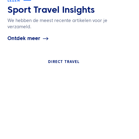
LEZEN
Sport Travel Insights
We hebben de meest recente artikelen voor je
verzameld.
Ontdek meer
DIRECT TRAVEL
INZICHTEN
NIEUWS
Het spel veranderen: Van
verouderde systemen
ATPI’s Nikki Re
naar onbegrensde
lid van BTA Exe
oplossingen
Board