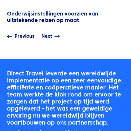
Onderwijsinstellingen voorzien van
uitstekende reizen op maat
Previous
Next
Direct Travel leverde een wereldwijde
implementatie op een zeer eenvoudige,
efficiënte en coöperatieve manier. Het
team werkte de klok rond om ervoor te
zorgen dat het project op tijd werd
opgeleverd - het was een geweldige
ervaring nu we wereldwijd blijven
voortbouwen op ons partnerschap.