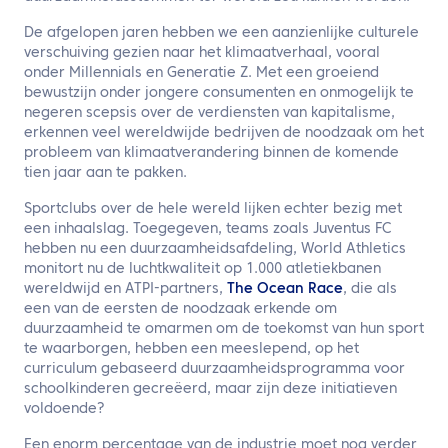
De afgelopen jaren hebben we een aanzienlijke culturele
verschuiving gezien naar het klimaatverhaal, vooral
onder Millennials en Generatie Z. Met een groeiend
bewustzijn onder jongere consumenten en onmogelijk te
negeren scepsis over de verdiensten van kapitalisme,
erkennen veel wereldwijde bedrijven de noodzaak om het
probleem van klimaatverandering binnen de komende
tien jaar aan te pakken.
Sportclubs over de hele wereld lijken echter bezig met
een inhaalslag. Toegegeven, teams zoals Juventus FC
hebben nu een duurzaamheidsafdeling, World Athletics
monitort nu de luchtkwaliteit op 1.000 atletiekbanen
wereldwijd en ATPI-partners,
The Ocean Race
, die als
een van de eersten de noodzaak erkende om
duurzaamheid te omarmen om de toekomst van hun sport
te waarborgen, hebben een meeslepend, op het
curriculum gebaseerd duurzaamheidsprogramma voor
schoolkinderen gecreëerd, maar zijn deze initiatieven
voldoende?
Een enorm percentage van de industrie moet nog verder