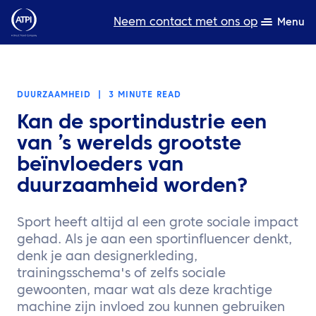
Neem contact met ons op
Menu
Deskundigheid
DUURZAAMHEID
|
3 MINUTE READ
Bronnen
Kan de sportindustrie een
Over ons
van ’s werelds grootste
beïnvloeders van
Producten
duurzaamheid worden?
Duurzaamheid
Sport heeft altijd al een grote sociale impact
TravelHub Login
gehad. Als je aan een sportinfluencer denkt,
denk je aan designerkleding,
Zoeken
trainingsschema's of zelfs sociale
gewoonten, maar wat als deze krachtige
machine zijn invloed zou kunnen gebruiken