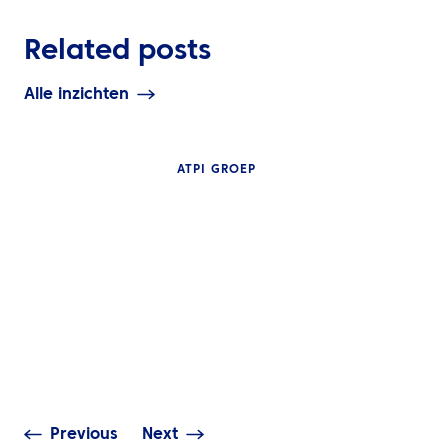
Related posts
Alle inzichten
ATPI GROEP
INZICHTEN
De volledige gi
NIEUWS
travel manage
ATPI Benelux verhuist
technologie: m
naar The Base op
toegang, realti
Schiphol Airport
& data-analys
Previous
Next