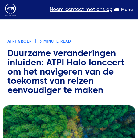
Neem contact met ons op
Menu
Deskundigheid
ATPI GROEP
|
3 MINUTE READ
Bronnen
Duurzame veranderingen
Over ons
inluiden: ATPI Halo lanceert
om het navigeren van de
Producten
toekomst van reizen
eenvoudiger te maken
Duurzaamheid
TravelHub Login
Zoeken