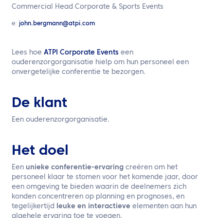
NL
Commercial Head Corporate & Sports Events
e:
john.bergmann@atpi.com
Neem contact met ons op
Lees hoe
ATPI Corporate Events
een
ouderenzorgorganisatie hielp om hun personeel een
onvergetelijke conferentie te bezorgen.
De klant
Een ouderenzorgorganisatie.
Het doel
Een
unieke conferentie-ervaring
creëren om het
personeel klaar te stomen voor het komende jaar, door
een omgeving te bieden waarin de deelnemers zich
konden concentreren op planning en prognoses, en
tegelijkertijd
leuke en interactieve
elementen aan hun
algehele ervaring toe te voegen.