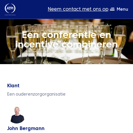
Neem contact met ons op
Menu
Deskundigheid
Een conferentie en
incentive combineren
Bronnen
Over ons
Producten
Duurzaamheid
Klant
Een ouderenzorgorganisatie
TravelHub Login
Zoeken
John Bergmann