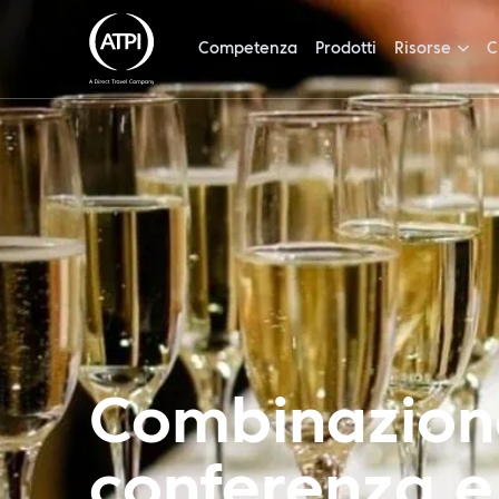
Competenza
Prodotti
Risorse
C
Combinazion
conferenza e