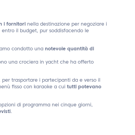
 i fornitori
nella destinazione per negoziare i
re entro il budget, pur soddisfacendo le
bbiamo condotto una
notevole quantità di
ono una crociera in yacht che ha offerto
er trasportare i partecipanti da e verso il
menù fisso con karaoke a cui
tutti potevano
 opzioni di programma nei cinque giorni,
visti
.