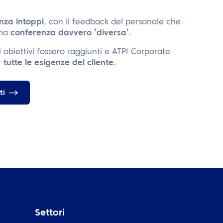
nza intoppi
, con il feedback del personale che
una
conferenza davvero ‘diversa’
.
i obiettivi fossero raggiunti e ATPI Corporate
r
tutte le esigenze del cliente
.
ti
Settori