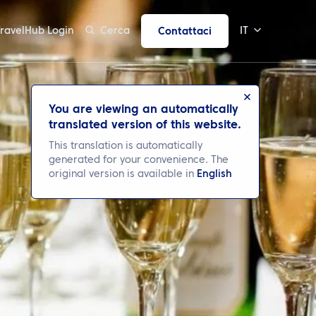
TravelHub Login
Cerca
IT
Contattaci
You are viewing an automatically
translated version of this website.
This translation is automatically
generated for your convenience. The
original version is available in
English