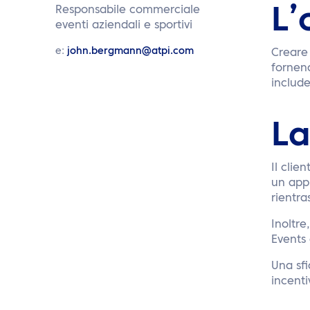
Responsabile commerciale
L’
eventi aziendali e sportivi
e:
john.bergmann@atpi.com
Creare
fornend
includ
La
Il clie
un app
rientra
Inoltre
Events
Una sfi
incenti