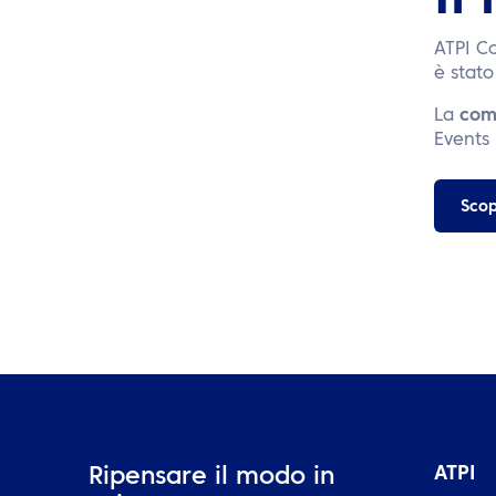
Il
ATPI C
è stato
La
com
Events
Scop
ATPI
Ripensare il modo in