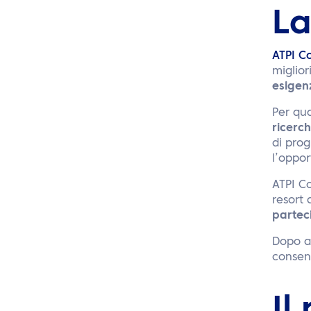
La
ATPI C
miglior
esigenz
Per qu
ricerc
di pro
l’oppor
ATPI Co
resort
partec
Dopo av
consen