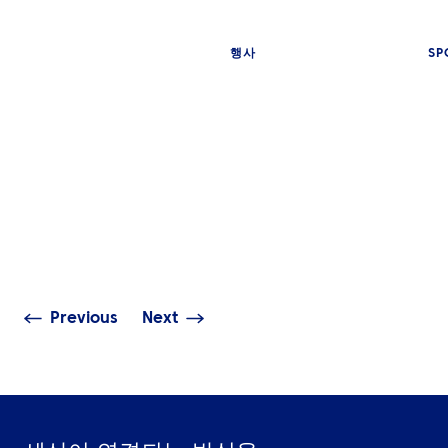
행사
SP
인사이트
인사이트
이벤트 여행 관리란 무엇이며,
국제 스포츠 행
글로벌 기업 이벤트에 왜
어려운 이유와 
필요한가?
여행 물류가 다루
Previous
Next