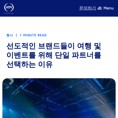
문의하기
Menu
전문성
행사
|
1 MINUTE READ
제품
선도적인 브랜드들이 여행 및
자원
이벤트를 위해 단일 파트너를
선택하는 이유
회사 소개
지속가능성
TravelHub Login
검색