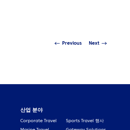
인사이트
이지 않는 것은 줄일 수
습니다: 출장 배출량 데이터
지속 가능
차 해소
느껴져야 
Previous
Next
산업 분야
Corporate Travel
Sports Travel
행사