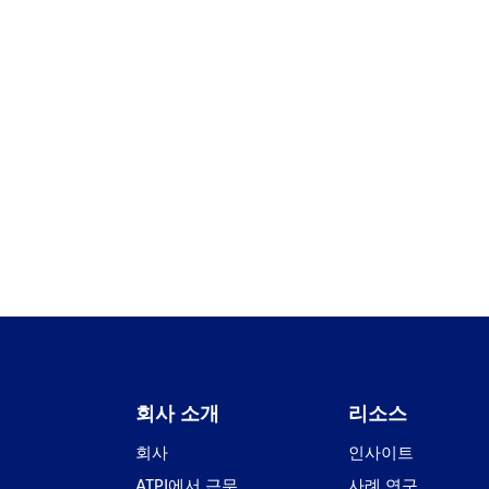
인사이트
보
중동 전역에서 지속 가능성에 대한
없
포부를 실천으로 전환하기
격
회사 소개
리소스
회사
인사이트
ATPI에서 근무
사례 연구