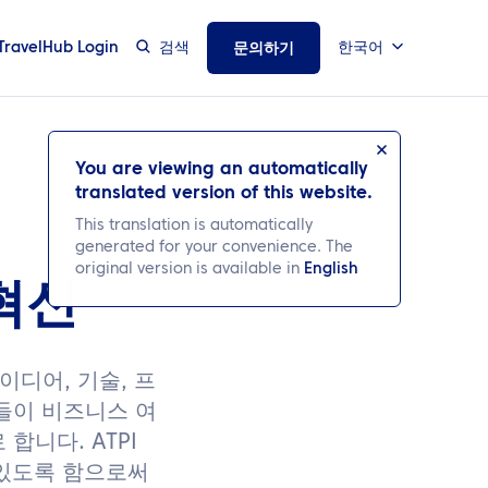
TravelHub Login
검색
한국어
문의하기
You are viewing an automatically
translated version of this website.
This translation is automatically
generated for your convenience. The
original version is available in
English
혁신
이디어, 기술, 프
들이 비즈니스 여
합니다. ATPI
수 있도록 함으로써