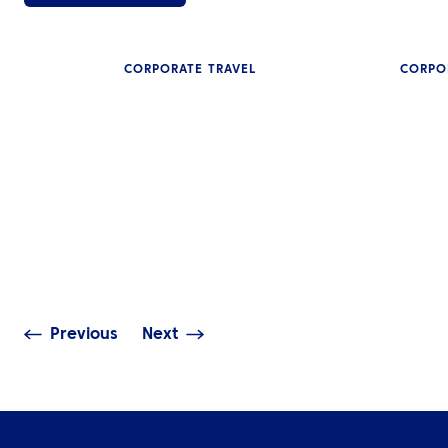
CORPORATE TRAVEL
CORPO
인사이트
출장비, 왜 계속 
중동 지역의 혼란이 글로벌 여
업이 놓치고 있는
행에 미치는 파급 효과
전략
Previous
Next