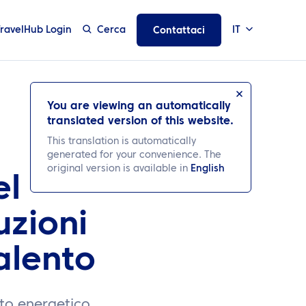
TravelHub Login
Cerca
IT
Contattaci
You are viewing an automatically
translated version of this website.
This translation is automatically
generated for your convenience. The
original version is available in
English
el
uzioni
talento
to energetico,