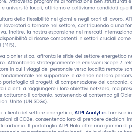
ttore. Attraverso programmi di formazione ben strutturati e
e università locali, attiriamo e coltiviamo candidati qualif
ra della flessibilità nei giorni e negli orari di lavoro, A
ri lavoratori a tornare nel settore, contribuendo a una fo
siva. Inoltre, la nostra espansione nei mercati internazional
 disponibilità di risorse competenti in settori cruciali come i
i (MIS).
tiva pionieristica, affronta le sfide del settore energetico
ero. Affrontando strategicamente le emissioni Scope 3 relat
tore in cui i viaggi del personale verso località remote son
 fondamentale nel supportare le aziende nel loro percors
stro portafoglio di progetti di compensazione del carbonio
a i clienti a raggiungere i loro obiettivi net-zero, ma prese
 catturano il carbonio, sostenendo al contempo gli Obiett
zioni Unite (UN SDGs).
i clienti del settore energetico,
ATPI Analytics
fornisce i
issioni di CO2e, consentendo loro di prendere decisioni in
di carbonio. Il portafoglio ATPI Halo offre una gamma di p