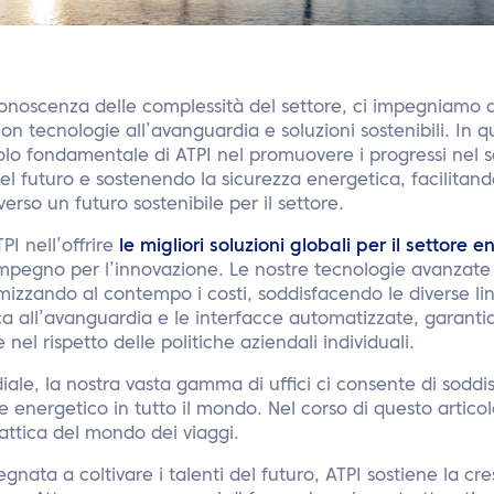
noscenza delle complessità del settore, ci impegniamo a 
on tecnologie all’avanguardia e soluzioni sostenibili. In q
lo fondamentale di ATPI nel promuovere i progressi nel s
 del futuro e sostenendo la sicurezza energetica, facilita
erso un futuro sostenibile per il settore.
I nell’offrire
le migliori soluzioni globali per il settore 
impegno per l’innovazione. Le nostre tecnologie avanzate
imizzando al contempo i costi, soddisfacendo le diverse li
ca all’avanguardia e le interfacce automatizzate, garant
 nel rispetto delle politiche aziendali individuali.
ale, la nostra vasta gamma di uffici ci consente di soddi
re energetico in tutto il mondo. Nel corso di questo artico
ttica del mondo dei viaggi.
ata a coltivare i talenti del futuro, ATPI sostiene la cres