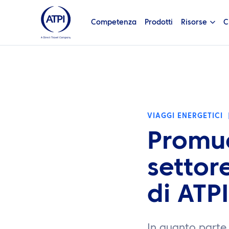
Competenza
Prodotti
Risorse
C
VIAGGI ENERGETICI
Promuo
settor
di ATPI
In quanto parte