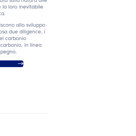
ta sulla natura alle
la loro inevitabile
ca.
uiscono allo sviluppo
sa due diligence, i
del carbonio
 carbonio, in linea
impegno.
energia