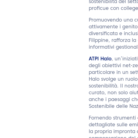
sostenibilità del se
proficue con college 
Promuovendo una cultu
attivamente i genito
diversificata e inclu
Filippine, rafforza la
informativi gestional
ATPI Halo
, un’inizia
degli obiettivi net-z
particolare in un set
Halo svolge un ruolo
sostenibilità. Il no
curato, non solo aiut
anche i paesaggi che
Sostenibile delle Na
Fornendo strumenti a
dettagliate sulle em
la propria impronta 