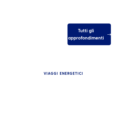
Tutti gli
approfondimenti
VIAGGI ENERGETICI
PROFONDIMENTI
aggiare dopo il conflitto: