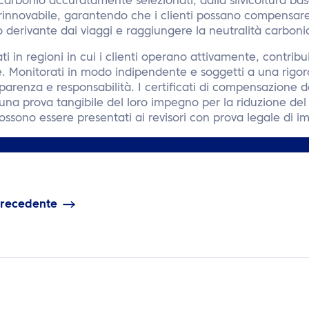
rbonio accuratamente selezionati, dalla silvicoltura basa
a rinnovabile, garantendo che i clienti possano compensare 
 derivante dai viaggi e raggiungere la neutralità carboni
ati in regioni in cui i clienti operano attivamente, contrib
. Monitorati in modo indipendente e soggetti a una rigoro
sparenza e responsabilità. I certificati di compensazione 
 una prova tangibile del loro impegno per la riduzione del
ossono essere presentati ai revisori con prova legale di 
oluzione di ATPI per il settore petrolifero, del gas e dell’
precedente