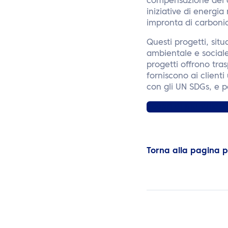
compensazione del ca
iniziative di energi
impronta di carbonio
Questi progetti, situ
ambientale e sociale
progetti offrono tra
forniscono ai clienti
con gli UN SDGs, e p
Scopri di più sulla s
Torna alla pagina 