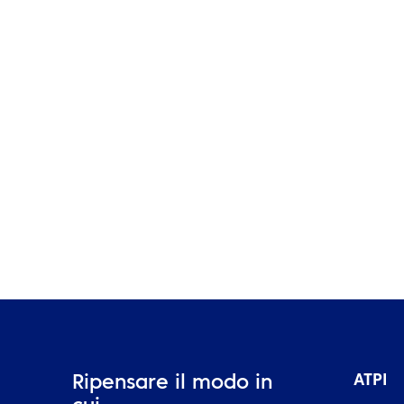
APPROFONDIMENTI
t
a
I dati dell’Energy Travel sono
io
Business Intelligence: li stai
usando in modo efficace?
ATPI
Ripensare il modo in