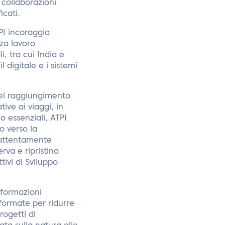
 collaborazioni
icati.
TPI incoraggia
rza lavoro
i, tra cui India e
l digitale e i sistemi
 nel raggiungimento
ive ai viaggi, in
o essenziali, ATPI
o verso la
, attentamente
rva e ripristina
ivi di Sviluppo
nformazioni
formate per ridurre
rogetti di