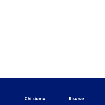
qu
APPROFONDIMENTI
di
Trasformare le ambizioni di
su
sostenibilità in azioni in tutto
la
il Medio Oriente
re
Chi siamo
Risorse