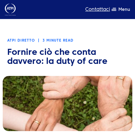
Contattaci
Menu
Competenza
ATPI DIRETTO
|
3 MINUTE READ
Prodotti
Fornire ciò che conta
Risorse
davvero: la duty of care
Chi siamo
Sostenibilità
TravelHub Login
Cerca