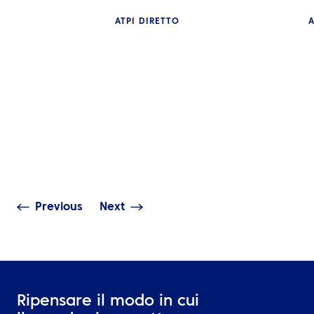
ATPI DIRETTO
A
APPROFONDIMENTI
NOTIZIE
Cambiare le regole del
Nikki Regan di 
gioco: dai sistemi legacy
a far parte del
a soluzioni illimitate
esecutivo della
Previous
Next
Ripensare il modo in cui