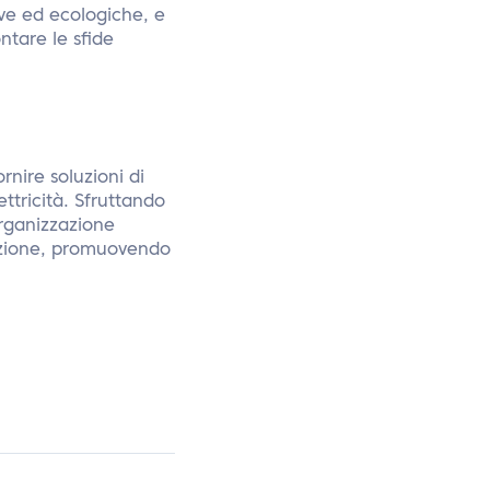
ive ed ecologiche, e
ntare le sfide
nire soluzioni di
ettricità. Sfruttando
organizzazione
nazione, promuovendo