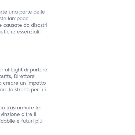
rte una parte delle
ueste lampade
e causate da disastri
etiche essenziali
er of Light di portare
utts, Direttore
 a creare un impatto
nare la strada per un
ano trasformare le
inzione oltre il
dabile e futuri più