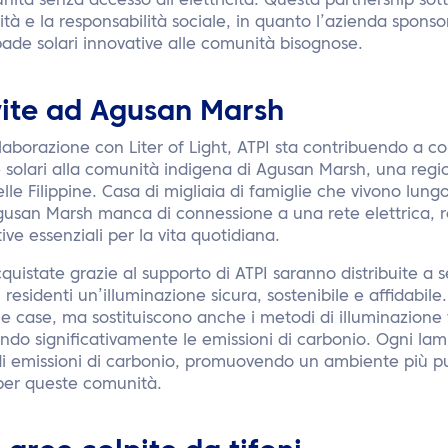
unità senza accesso all’elettricità. Questa partnership sot
lità e la responsabilità sociale, in quanto l’azienda sponsor
pade solari innovative alle comunità bisognose.
vite ad Agusan Marsh
laborazione con Liter of Light, ATPI sta contribuendo a col
e solari alla comunità indigena di Agusan Marsh, una reg
lle Filippine. Casa di migliaia di famiglie che vivono lungo 
gusan Marsh manca di connessione a una rete elettrica, r
ve essenziali per la vita quotidiana.
quistate grazie al supporto di ATPI saranno distribuite a s
 residenti un’illuminazione sicura, sostenibile e affidabi
le case, ma sostituiscono anche i metodi di illuminazione 
ndo significativamente le emissioni di carbonio. Ogni la
i emissioni di carbonio, promuovendo un ambiente più pu
a per queste comunità.