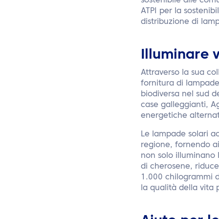
sostenibile alle com
ATPI per la sostenibi
distribuzione di lam
Illuminare 
Attraverso la sua col
fornitura di lampad
biodiversa nel sud de
case galleggianti, A
energetiche alternati
Le lampade solari ac
regione, fornendo ai
non solo illuminano 
di cherosene, riduce
1.000 chilogrammi d
la qualità della vit