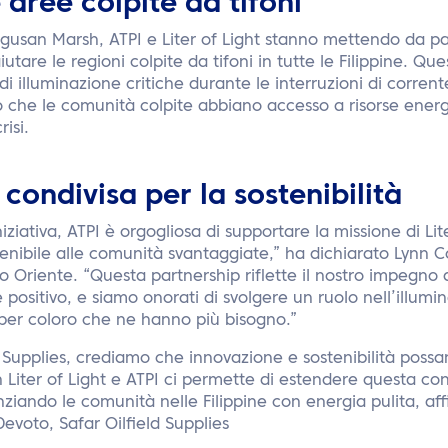
 aree colpite da tifoni
gusan Marsh, ATPI e Liter of Light stanno mettendo da pa
utare le regioni colpite da tifoni in tutte le Filippine. Q
di illuminazione critiche durante le interruzioni di corrent
o che le comunità colpite abbiano accesso a risorse energ
risi.
 condivisa per la sostenibilità
iziativa, ATPI è orgogliosa di supportare la missione di Lit
tenibile alle comunità svantaggiate,” ha dichiarato Lynn Co
o Oriente. “Questa partnership riflette il nostro impegno
 positivo, e siamo onorati di svolgere un ruolo nell’illumi
 per coloro che ne hanno più bisogno.”
ld Supplies, crediamo che innovazione e sostenibilità poss
 Liter of Light e ATPI ci permette di estendere questa conv
ziando le comunità nelle Filippine con energia pulita, affi
Devoto, Safar Oilfield Supplies