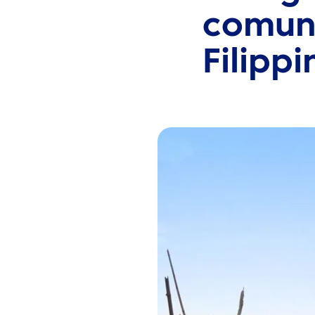
comuni
Filippi