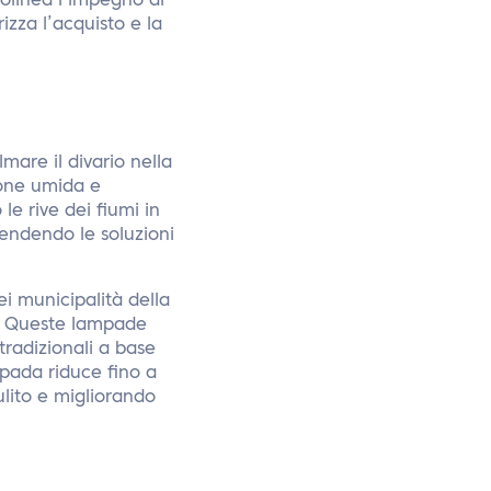
tolinea l’impegno di
izza l’acquisto e la
mare il divario nella
ione umida e
le rive dei fiumi in
endendo le soluzioni
ei municipalità della
le. Queste lampade
tradizionali a base
mpada riduce fino a
lito e migliorando