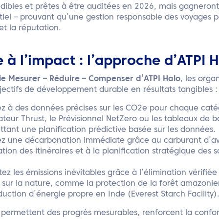
édibles et prêtes à être auditées en 2026, mais gagnero
iel – prouvant qu’une gestion responsable des voyages p
et la réputation.
e à l’impact : l’approche d’ATPI 
e Mesurer – Réduire – Compenser d’ATPI Halo
, les orga
jectifs de développement durable en résultats tangibles :
 à des données précises sur les CO2e pour chaque caté
ulateur Thrust, le Prévisionnel NetZero ou les tableaux de 
ttant une planification prédictive basée sur les données.
ez une décarbonation immédiate grâce au carburant d’av
ation des itinéraires et à la planification stratégique des 
tez les émissions inévitables grâce à l’élimination vérifié
 sur la nature, comme la protection de la forêt amazonie
duction d’énergie propre en Inde (Everest Starch Facility)
s permettent des progrès mesurables, renforcent la confo