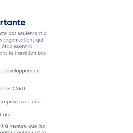
rtante
iste pas seulement à
es organisations qui
établissent la
ns la transition bas
get développement
éances CSRD
ntreprise avec une
ltats
t à mesure que les