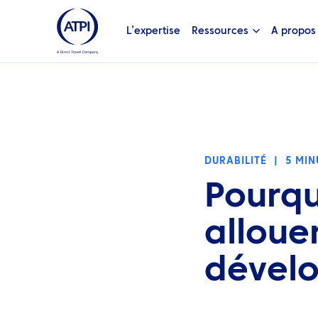
L’expertise
Ressources
A propos
DURABILITÉ
|
5 MIN
Pourqu
alloue
dével