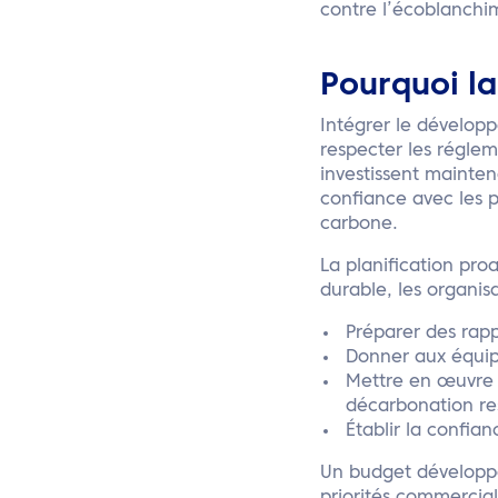
contre l’écoblanchi
Pourquoi la
Intégrer le dévelop
respecter les régleme
investissent mainte
confiance avec les p
carbone.
La planification pr
durable, les organis
Préparer des rapp
Donner aux équip
Mettre en œuvre d
décarbonation re
Établir la confia
Un budget développ