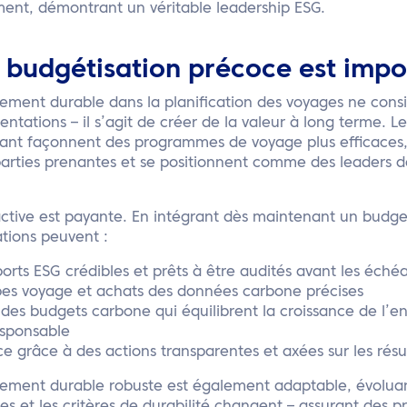
ment, démontrant un véritable leadership ESG.
 budgétisation précoce est impo
pement durable dans la planification des voyages ne cons
ntations – il s’agit de créer de la valeur à long terme. L
nant façonnent des programmes de voyage plus efficaces, 
arties prenantes et se positionnent comme des leaders da
oactive est payante. En intégrant dès maintenant un bud
ations peuvent :
orts ESG crédibles et prêts à être audités avant les éch
es voyage et achats des données carbone précises
es budgets carbone qui équilibrent la croissance de l’e
sponsable
nce grâce à des actions transparentes et axées sur les résu
ement durable robuste est également adaptable, évoluan