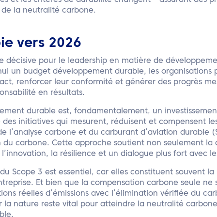
es et les critères de durabilité changent – assurant des p
e de la neutralité carbone.
oie vers 2026
 décisive pour le leadership en matière de développeme
’hui un budget développement durable, les organisations 
act, renforcer leur conformité et générer des progrès me
nsabilité en résultats.
ement durable est, fondamentalement, un investissement
ce des initiatives qui mesurent, réduisent et compensent l
de l’analyse carbone et du carburant d’aviation durable (
ion du carbone. Cette approche soutient non seulement la
’innovation, la résilience et un dialogue plus fort avec le
 du Scope 3 est essentiel, car elles constituent souvent l
treprise. Et bien que la compensation carbone seule ne so
ons réelles d’émissions avec l’élimination vérifiée du ca
r la nature reste vital pour atteindre la neutralité carbo
ble.