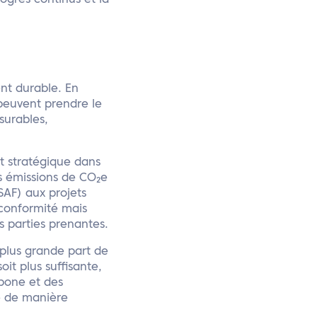
rogrès continus et la
nt durable. En
peuvent prendre le
surables,
 stratégique dans
es émissions de CO₂e
SAF) aux projets
 conformité mais
s parties prenantes.
a plus grande part de
it plus suffisante,
rbone et des
ne de manière