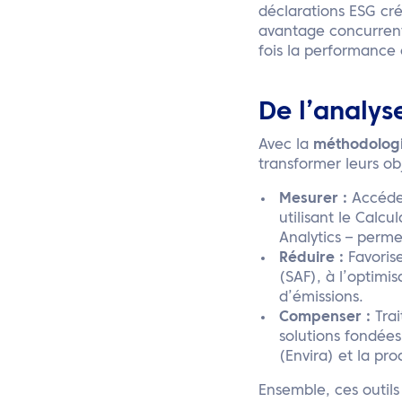
déclarations ESG cr
avantage concurrent
fois la performance 
De l’analys
Avec la
méthodologi
transformer leurs ob
Mesurer :
Accédez
utilisant le Calc
Analytics – perme
Réduire :
Favoris
(SAF), à l’optimis
d’émissions.
Compenser :
Trai
solutions fondées
(Envira) et la pro
Ensemble, ces outil