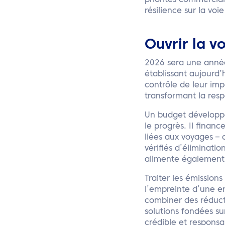
priorités commercial
résilience sur la voi
Ouvrir la v
2026 sera une année
établissant aujourd
contrôle de leur imp
transformant la respo
Un budget développ
le progrès. Il finan
liées aux voyages – 
vérifiés d’éliminat
alimente également l
Traiter les émissions
l’empreinte d’une en
combiner des réducti
solutions fondées su
crédible et responsa