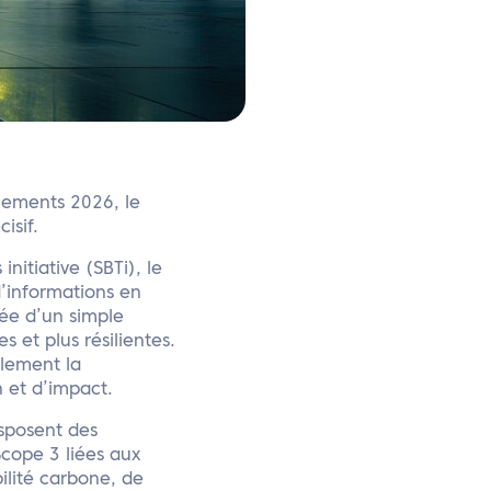
nements 2026, le
isif.
itiative (SBTi), le
d’informations en
sée d’un simple
 et plus résilientes.
lement la
n et d’impact.
sposent des
cope 3 liées aux
ilité carbone, de