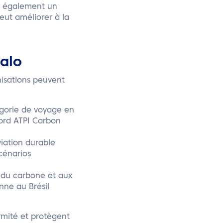
nt également un
eut améliorer à la
Halo
nisations peuvent
gorie de voyage en
bord ATPI Carbon
iation durable
scénarios
e du carbone et aux
nne au Brésil
.
rmité et protègent