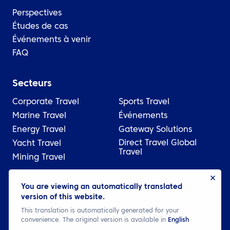
Perspectives
Études de cas
Événements à venir
FAQ
Secteurs
Corporate Travel
Sports Travel
Marine Travel
Événements
Energy Travel
Gateway Solutions
Direct Travel Global
Yacht Travel
Travel
Mining Travel
You are viewing an automatically translated
© 2026 ATPI
version of this website.
Juridique
Politique de confidentialité
Cookie settings
This translation is automatically generated for your
convenience. The original version is available in
English