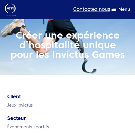
Contactez nous
Menu
L’expertise
Créer une expérience
d’hospitalité unique
Ressources
pour les Invictus Games
A propos de nous
Produits
Développement durable
Client
TravelHub Login
Jeux Invictus
Rechercher
Secteur
Événements sportifs