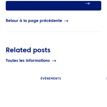
En savoir plus sur la solution de gestion
d’événements d’ATPI
Retour à la page précédente
Related posts
Toutes les informations
ÉVÉNEMENTS
PERSPECTIVES
PERSPECTIVES
Qu’est-ce que la gestion
Pourquoi les é
des voyages
sportifs intern