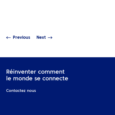
événementiels et
sont difficiles 
pourquoi les événements
ce qu’une bon
d’entreprise mondiaux en
logistique de 
ont-ils besoin ?
événementiel do
Previous
Next
Réinventer comment
le monde se connecte
Contactez nous