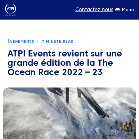
Contactez nous
Menu
L’expertise
ÉVÉNEMENTS
|
7 MINUTE READ
Ressources
ATPI Events revient sur une
A propos de nous
grande édition de la The
Ocean Race 2022 – 23
Produits
Développement durable
TravelHub Login
Rechercher