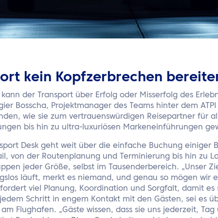
ort kein Kopfzerbrechen bereiten
kann der Transport über Erfolg oder Misserfolg des Erleb
gier Bosscha, Projektmanager des Teams hinter dem ATPI 
nden, wie sie zum vertrauenswürdigen Reisepartner für al
ungen bis hin zu ultra-luxuriösen Markeneinführungen ge
sport Desk geht weit über die einfache Buchung einiger B
ail, von der Routenplanung und Terminierung bis hin zu L
ppen jeder Größe, selbst im Tausenderbereich. „Unser Zie
gslos läuft, merkt es niemand, und genau so mögen wir es
fordert viel Planung, Koordination und Sorgfalt, damit es 
jedem Schritt in engem Kontakt mit den Gästen, sei es üb
 am Flughafen. „Gäste wissen, dass sie uns jederzeit, Tag