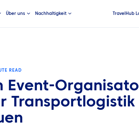
Über uns
Nachhaltigkeit
TravelHub L
UTE READ
 Event-Organisato
ür Transportlogistik
uen