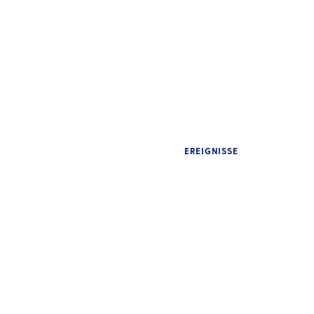
EREIGNISSE
EINBLICKE
Warum internationale
EIN