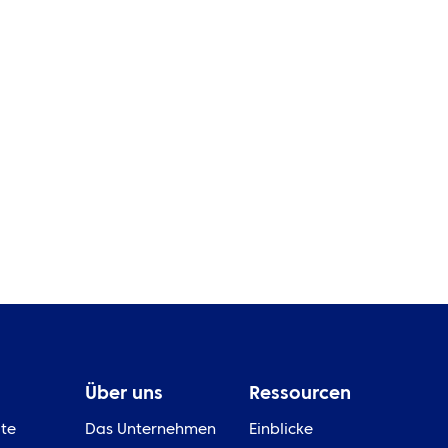
Sportveranstaltungen
schwierig zu verwalten sind
Wa
und was eine gute Event-
ei
Reiselogistik abdecken sollte
Ev
Über uns
Ressourcen
ite
Das Unternehmen
Einblicke