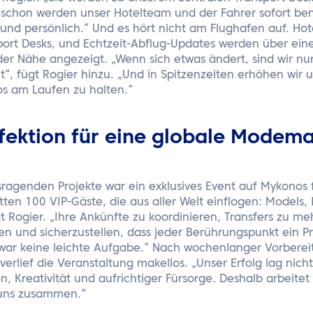
schon werden unser Hotelteam und der Fahrer sofort benac
 und persönlich.“ Und es hört nicht am Flughafen auf. Ho
port Desks, und Echtzeit-Abflug-Updates werden über eine
der Nähe angezeigt. „Wenn sich etwas ändert, sind wir nur
t“, fügt Rogier hinzu. „Und in Spitzenzeiten erhöhen wir 
os am Laufen zu halten.“
rfektion für eine globale Modem
sragenden Projekte war ein exklusives Event auf Mykonos 
en 100 VIP-Gäste, die aus aller Welt einflogen: Models, I
t Rogier. „Ihre Ankünfte zu koordinieren, Transfers zu m
n und sicherzustellen, dass jeder Berührungspunkt ein P
 war keine leichte Aufgabe.“ Nach wochenlanger Vorbere
verlief die Veranstaltung makellos. „Unser Erfolg lag nicht
, Kreativität und aufrichtiger Fürsorge. Deshalb arbeitet
 uns zusammen.“