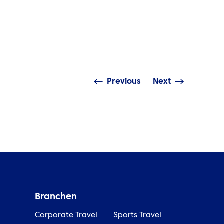
EINBLICKE
rum führende Marken
nen Partner für Reisen und
Die UEFA
ents wählen
Erfahrun
Previous
Next
Branchen
Corporate Travel
Sports Travel