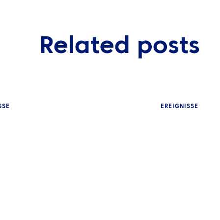
Related posts
SSE
EREIGNISSE
EINBLICKE
Was ist Event-