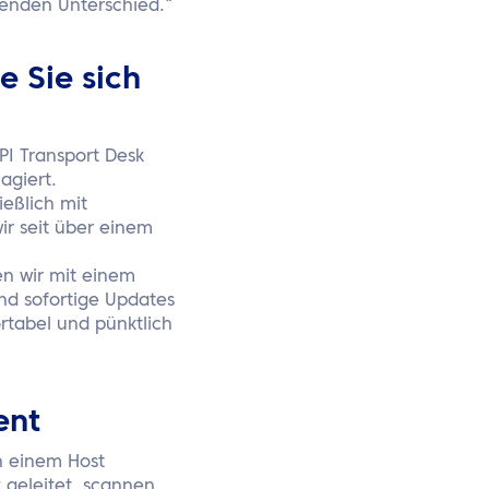
denden Unterschied.“
e Sie sich
PI Transport Desk
agiert.
ießlich mit
ir seit über einem
en wir mit einem
nd sofortige Updates
rtabel und pünktlich
ent
n einem Host
 geleitet, scannen