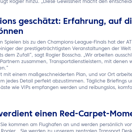
fügt Rogier hinzu. „Diese Gewissheit macht den entschei
ns geschätzt: Erfahrung, auf di
können
 Spielen bis zu den Champions-League-Finals hat der AT
einiger der prestigeträchtigsten Veranstaltungen der Welt 
ts dem Zufall“, sagt Rogier Bosscha. „Wir arbeiten ausschl
Partnern zusammen, Transportdienstleistern, mit denen w
en.“
nt mit einem maßgeschneiderten Plan, und vor Ort arbeit
m jedes Detail perfekt abzustimmen. Tägliche Briefings u
s Gäste wie VIPs empfangen werden und reibungslos, komfo
 verdient einen Red-Carpet-Mom
or, Sie kommen am Flughafen an und werden persönlich vo
 Rogier. „Sie werden zu unserem zentralen Transport Desk