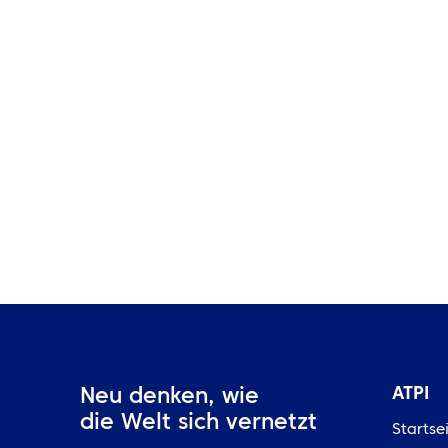
Reisemanagement und warum
benötigen globale
Firmenveranstaltungen
dieses?
ATPI
Neu denken, wie
die Welt sich vernetzt
Startse