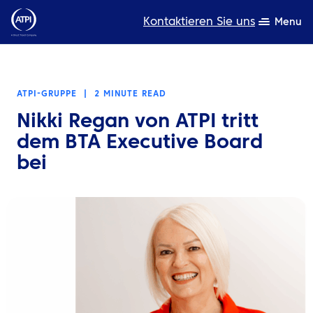
Kontaktieren Sie uns
Menu
Fachwissen
ATPI-GRUPPE
|
2 MINUTE READ
Produkte
Nikki Regan von ATPI tritt
Ressourcen
dem BTA Executive Board
bei
Über uns
Nachhaltigkeit
TravelHub Login
Suche