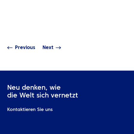
Management-
NEUIGKEITEN
Technologie: M
ATPI Benelux zieht in The
Zugriff, Echtzei
Base am Flughafen
Transparenz &
Schiphol um
Analytics
Previous
Next
Neu denken, wie
die Welt sich vernetzt
Kontaktieren Sie uns