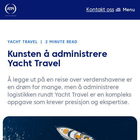
Kontakt oss
Menu
Ekspertise
YACHT TRAVEL
|
2 MINUTE READ
Produkter
Kunsten å administrere
Ressurser
Yacht Travel
Om oss
Å legge ut på en reise over verdenshavene er
en drøm for mange, men å administrere
Bærekraft
logistikken rundt Yacht Travel er en kompleks
oppgave som krever presisjon og ekspertise.
TravelHub Login
Søk