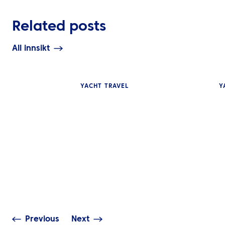
Related posts
All innsikt
YACHT TRAVEL
Y
INNSIKT
NYHETER
Britiske ETA-kra
ATPI Yacht Travel på
sjøfarende – Gj
WhatsApp
februar 2026
Previous
Next