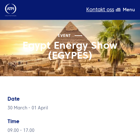
Kontakt oss
Menu
Ekspertise
EVENT
Egypt Energy Show
Produkter
(EGYPES)
Ressurser
Om oss
Bærekraft
Date
TravelHub Login
30 March - 01 April
Søk
Time
09.00 - 17.00