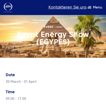
Kontaktieren Sie uns
Menu
Fachwissen
EVENT
Egypt Energy Show
Produkte
(EGYPES)
Ressourcen
Über uns
Nachhaltigkeit
Date
TravelHub Login
30 March - 01 April
Suche
Time
09.00 - 17.00