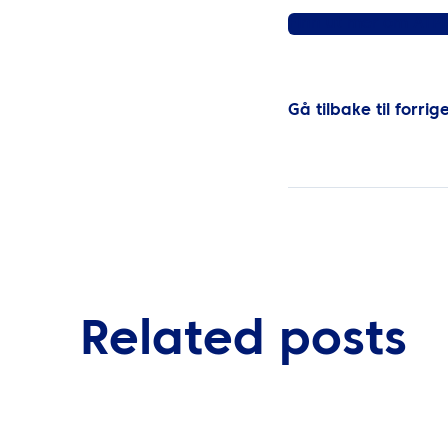
Finn ut mer om ATPIs
Gå tilbake til forrig
Related posts