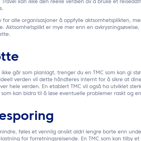
Travel kan ikke den reelle verdien av å bruke et reiseadm
s.
av for alle organisasjoner å oppfylle aktsomhetsplikten, me
e. Aktsomhetsplikt er mye mer enn en avkrysningsøvelse,
ette.
tte
r ikke går som planlagt, trenger du en TMC som kan gi stø
ideell verden vil dette håndteres internt for å sikre at din
ver hele verden. En etablert TMC vil også ha utviklet ste
, som kan bidra til å løse eventuelle problemer raskt og en
esporing
mindre, føles et vennlig ansikt aldri lengre borte enn unde
lastning for forretningsreisende. En TMC som kan tilby et