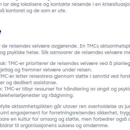
 lar deg lokalisere og kontakte reisende i en krisesituasjo
på kontoret og de som er ute.
e
r de reisendes velvære avgjørende. En TMCs aktsomhetspli
 og psykiske helse. Slik samsvarer de reisendes velvære m
ak: TMC-er prioriterer de reisendes velvære ved å planle
 jetlag og fremmer velvære under reisen.
MC-er letter reisestress gjennom støtte i sanntid ved forstyr
er og dedikert assistanse.
te: TMC-er tilbyr ressurser for håndtering av angst og psy
telehelsetjenester og rådgivning.
fylle aktsomhetsplikten går utover ren overholdelse av juri
int engasjement for forretningsreisendes sikkerhet, tryg
bare en kultur for omsorg og støtte, men forbedrer også 
 bidrar til organisasjonens suksess og omdømme.