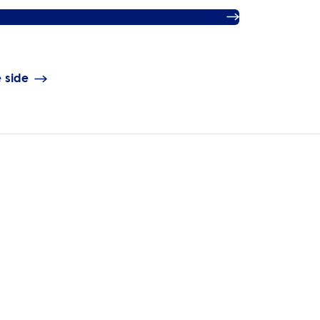
 helhetlige løsning for aktsomhetsplikt
e side