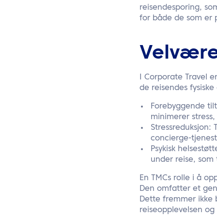
reisendesporing, som
for både de som er 
Velvær
I Corporate Travel e
de reisendes fysiske
Forebyggende tilt
minimerer stress,
Stressreduksjon: T
concierge-tjenest
Psykisk helsestøt
under reise, som 
En TMCs rolle i å opp
Den omfatter et genu
Dette fremmer ikke 
reiseopplevelsen og