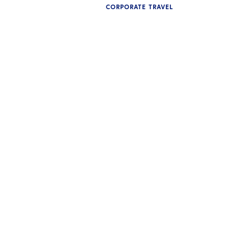
CORPORATE TRAVEL
INNSIKT
Corporate Travel i India: Hva
SM
ledere bør forvente av sin
le
reiseadministrasjonspartner
fo