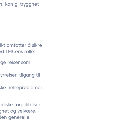
n, kan gi trygghet
kt omfatter å sikre
ed TMCens rolle:
gge reiser som
relser, tilgang til
kiske helseproblemer
diske forpliktelser.
ghet og velvære.
den generelle