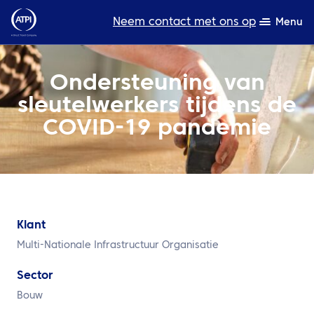
Neem contact met ons op
Menu
Deskundigheid
Ondersteuning van
sleutelwerkers tijdens de
Bronnen
COVID-19 pandemie
Over ons
Producten
Duurzaamheid
Klant
TravelHub Login
Multi-Nationale Infrastructuur Organisatie
Zoeken
Sector
Bouw