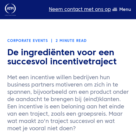
Neem contact met ons op
Menu
Deskundigheid
CORPORATE EVENTS
|
2 MINUTE READ
Bronnen
De ingrediënten voor een
Over ons
succesvol incentivetraject
Producten
Met een incentive willen bedrijven hun
business partners motiveren om zich in te
Duurzaamheid
spannen, bijvoorbeeld om een product onder
de aandacht te brengen bij (eind)klanten.
TravelHub Login
Een incentive is een beloning aan het einde
van een traject, zoals een groepsreis. Maar
Zoeken
wat maakt zo'n traject succesvol en wat
moet je vooral niet doen?