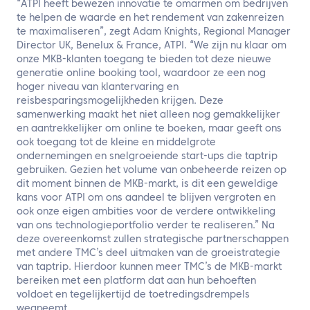
“ATPI heeft bewezen innovatie te omarmen om bedrijven
te helpen de waarde en het rendement van zakenreizen
te maximaliseren”, zegt Adam Knights, Regional Manager
Director UK, Benelux & France, ATPI. “We zijn nu klaar om
onze MKB-klanten toegang te bieden tot deze nieuwe
generatie online booking tool, waardoor ze een nog
hoger niveau van klantervaring en
reisbesparingsmogelijkheden krijgen. Deze
samenwerking maakt het niet alleen nog gemakkelijker
en aantrekkelijker om online te boeken, maar geeft ons
ook toegang tot de kleine en middelgrote
ondernemingen en snelgroeiende start-ups die taptrip
gebruiken. Gezien het volume van onbeheerde reizen op
dit moment binnen de MKB-markt, is dit een geweldige
kans voor ATPI om ons aandeel te blijven vergroten en
ook onze eigen ambities voor de verdere ontwikkeling
van ons technologieportfolio verder te realiseren.” Na
deze overeenkomst zullen strategische partnerschappen
met andere TMC’s deel uitmaken van de groeistrategie
van taptrip. Hierdoor kunnen meer TMC’s de MKB-markt
bereiken met een platform dat aan hun behoeften
voldoet en tegelijkertijd de toetredingsdrempels
wegneemt.