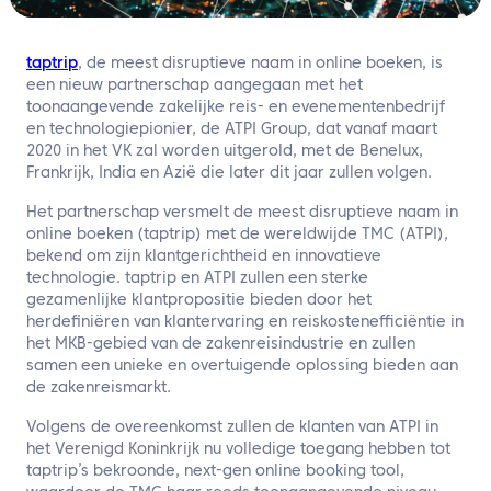
NL
Neem contact met ons op
taptrip
, de meest disruptieve naam in online boeken, is
een nieuw partnerschap aangegaan met het
toonaangevende zakelijke reis- en evenementenbedrijf
en technologiepionier, de ATPI Group, dat vanaf maart
2020 in het VK zal worden uitgerold, met de Benelux,
Frankrijk, India en Azië die later dit jaar zullen volgen.
Het partnerschap versmelt de meest disruptieve naam in
online boeken (taptrip) met de wereldwijde TMC (ATPI),
bekend om zijn klantgerichtheid en innovatieve
technologie. taptrip en ATPI zullen een sterke
gezamenlijke klantpropositie bieden door het
herdefiniëren van klantervaring en reiskostenefficiëntie in
het MKB-gebied van de zakenreisindustrie en zullen
samen een unieke en overtuigende oplossing bieden aan
de zakenreismarkt.
Volgens de overeenkomst zullen de klanten van ATPI in
het Verenigd Koninkrijk nu volledige toegang hebben tot
taptrip’s bekroonde, next-gen online booking tool,