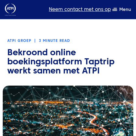
Neem contact met ons op
Menu
Deskundigheid
ATPI GROEP
|
3 MINUTE READ
Bronnen
Bekroond online
Over ons
boekingsplatform Taptrip
werkt samen met ATPI
Producten
Duurzaamheid
TravelHub Login
Zoeken