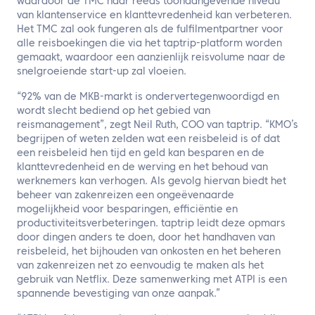
waardoor de TMC haar reeds toonaangevende niveau
van klantenservice en klanttevredenheid kan verbeteren.
Het TMC zal ook fungeren als de fulfilmentpartner voor
alle reisboekingen die via het taptrip-platform worden
gemaakt, waardoor een aanzienlijk reisvolume naar de
snelgroeiende start-up zal vloeien.
“92% van de MKB-markt is ondervertegenwoordigd en
wordt slecht bediend op het gebied van
reismanagement”, zegt Neil Ruth, COO van taptrip. “KMO’s
begrijpen of weten zelden wat een reisbeleid is of dat
een reisbeleid hen tijd en geld kan besparen en de
klanttevredenheid en de werving en het behoud van
werknemers kan verhogen. Als gevolg hiervan biedt het
beheer van zakenreizen een ongeëvenaarde
mogelijkheid voor besparingen, efficiëntie en
productiviteitsverbeteringen. taptrip leidt deze opmars
door dingen anders te doen, door het handhaven van
reisbeleid, het bijhouden van onkosten en het beheren
van zakenreizen net zo eenvoudig te maken als het
gebruik van Netflix. Deze samenwerking met ATPI is een
spannende bevestiging van onze aanpak.”