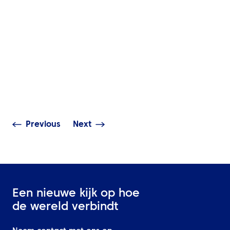
INZICHTEN
De volledige gi
NIEUWS
travel manage
ATPI Benelux verhuist
technologie: m
naar The Base op
toegang, realti
Schiphol Airport
& data-analys
Previous
Next
Een nieuwe kijk op hoe
de wereld verbindt