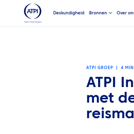
Deskundigheid
Bronnen
Over on
ATPI GROEP
|
4 MI
ATPI I
met de
reism