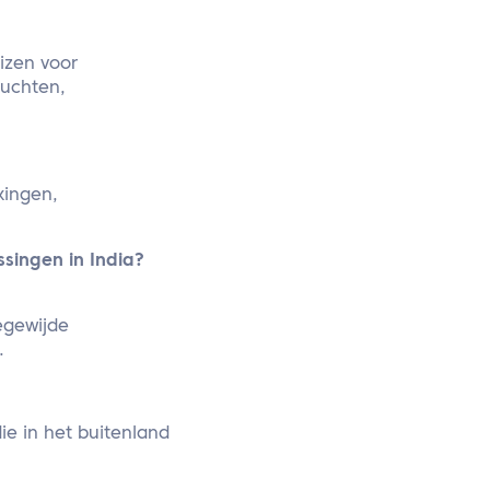
izen voor
luchten,
kingen,
singen in India?
egewijde
.
ie in het buitenland