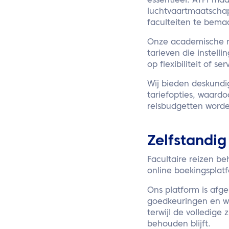
essentieel. ATPI ma
luchtvaartmaatschap
faculteiten te bema
Onze academische re
tarieven die instell
op flexibiliteit of ser
Wij bieden deskundige
tariefopties, waard
reisbudgetten worde
Zelfstandi
Facultaire reizen be
online boekingsplatf
Ons platform is afge
goedkeuringen en wa
terwijl de volledige
behouden blijft.