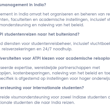
eismanagement in India?
ement in India omvat het organiseren en beheren van re
enten, faculteiten en academische instellingen, inclusief v
ondersteuning en naleving van het beleid.
PI studentenreizen naar het buitenland?
d diensten voor studentenreisbeheer, inclusief vluchtboe
 reisverzekeringen en 24/7 noodhulp.
rsiteiten voor ATPI kiezen voor academische reisoplos
liseerde expertise, wereldwijde partnerschappen met
pijen, kostenbesparingen, naleving van het beleid en to
ecifiek is afgestemd op instellingen voor hoger onderwijs
ersteuning voor internationale studenten?
breide visumondersteuning voor zowel Indiase studenten d
tionale studenten die naar India reizen.