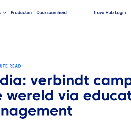
s
Producten
Duurzaamheid
TravelHub Login
NUTE READ
ndia: verbindt cam
 wereld via educat
anagement