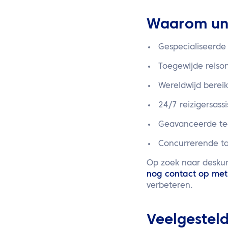
Waarom univ
Gespecialiseerde
Toegewijde reiso
Wereldwijd berei
24/7 reizigersass
Geavanceerde tec
Concurrerende ta
Op zoek naar deskun
nog contact op met
verbeteren.
Veelgestel