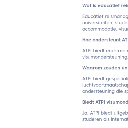
Wat is educatief r
Educatief reismanag
universiteiten, stud
accommodatie, visum
Hoe ondersteunt AT
ATPI biedt end-to-en
visumondersteuning,
Waarom zouden unive
ATPI biedt gespecia
luchtvaartmaatschap
ondersteuning die sp
Biedt ATPI visumond
Ja, ATPI biedt uitge
studeren als interna