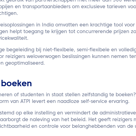
akt gebruik van partnerschappen met meer dan 300 were
pijen en transportaanbieders om exclusieve tarieven vo
chtigen.
isoplossingen in India omvatten een krachtige tool voor
ingen helpt toegang te krijgen tot concurrerende prijzen z
vicekwaliteit.
 begeleiding bij niet-flexibele, semi-flexibele en volledig
oor reizigers weloverwogen beslissingen kunnen nemen ter
n geoptimaliseerd.
g boeken
heren of studenten in staat stellen zelfstandig te boeken?
orm van ATPI levert een naadloze self-service ervaring.
stemd op elke instelling en vermindert de administratieve 
arborgt de naleving van het beleid. Het geeft reizigers
 zichtbaarheid en controle voor belanghebbenden van de u