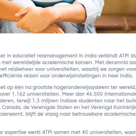
ner in educatief reismanagement in India verbindt ATPI s
s met wereldwijde academische kansen. Met decennia aa
et reisbeheer voor universiteiten, waarbij we zorgen voo
fficiënte reizen voor onderwijsinstellingen in heel India.
 het op één na grootste hogeronderwijssysteem ter wereld
 over 1.162 universiteiten. Meer dan 46.000 internation
deren, terwijl 1,3 miljoen Indiase studenten naar het bui
Canada, de Verenigde Staten en het Verenigd Koninkrijk
 toeneemt, blijft de vraag naar betrouwbare academische 
r expertise werkt ATPI samen met 40 universiteiten, waa