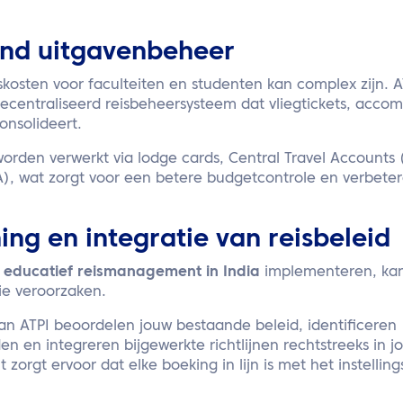
jnd uitgavenbeheer
skosten voor faculteiten en studenten kan complex zijn. 
gecentraliseerd reisbeheersysteem dat vliegtickets, acc
onsolideert.
orden verwerkt via lodge cards, Central Travel Accounts 
), wat zorgt voor een betere budgetcontrole en verbeterd
ng en integratie van reisbeleid
e
educatief reismanagement in India
implementeren, kan
tie veroorzaken.
van ATPI beoordelen jouw bestaande beleid, identificeren
n en integreren bijgewerkte richtlijnen rechtstreeks in j
 zorgt ervoor dat elke boeking in lijn is met het instellin