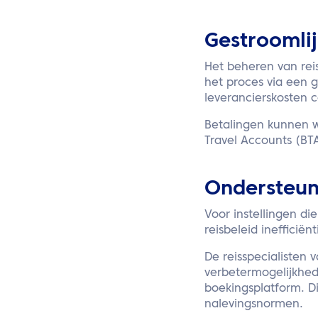
Gestroomli
Het beheren van rei
het proces via een 
leverancierskosten c
Betalingen kunnen w
Travel Accounts (BTA
Ondersteuni
Voor instellingen di
reisbeleid inefficiën
De reisspecialisten 
verbetermogelijkhede
boekingsplatform. Dit
nalevingsnormen.