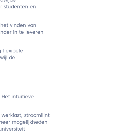
ldwijde
or studenten en
 het vinden van
onder in te leveren
 flexibele
wijl de
 Het intuïtieve
werklast, stroomlijnt
 meer mogelijkheden
niversiteit