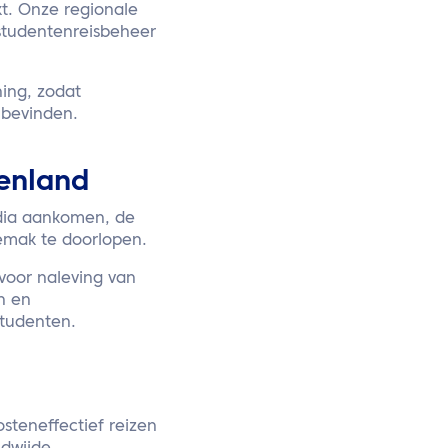
t. Onze regionale
 studentenreisbeheer
ing, zodat
 bevinden.
tenland
ndia aankomen, de
gemak te doorlopen.
voor naleving van
n en
studenten.
osteneffectief reizen