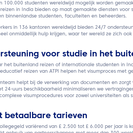
n 100.000 studenten wereldwijd mogelijk worden gemaak
f reizen in India bieden op maat gemaakte diensten voor
 en binnenlandse studenten, faculteiten en beheerders.
ers in 136 kantoren wereldwijd bieden 24/7 ondersteun
el onmiddellijk hulp krijgen, waar ter wereld ze zich ook
steuning voor studie in het bui
r het buitenland reizen of internationale studenten in I
n educatief reizen van ATPI helpen het visumproces met 
mteam helpt bij de verwerking van documenten en zorgt 
Met 24-uurs beschikbaarheid minimaliseren we vertraginge
omplexe visumprocedures voor zowel universiteiten als 
t betaalbare tarieven
ollegegeld variërend van £ 2.500 tot £ 6.000 per jaar is k