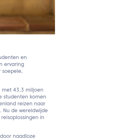
tudenten en
n ervaring
r soepele,
, met 43,3 miljoen
ale studenten komen
tenland reizen naar
. Nu de wereldwijde
reisoplossingen in
rdoor naadloze