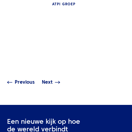
ATPI GROEP
INZICHTEN
De volledige gi
NIEUWS
travel manage
ATPI Benelux verhuist
technologie: m
naar The Base op
toegang, realti
Schiphol Airport
& data-analys
Previous
Next
Een nieuwe kijk op hoe
de wereld verbindt