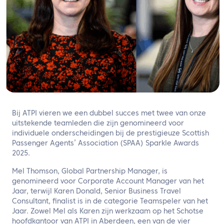
NL
Neem contact met ons op
Bij ATPI vieren we een dubbel succes met twee van onze
uitstekende teamleden die zijn genomineerd voor
individuele onderscheidingen bij de prestigieuze Scottish
Passenger Agents’ Association (SPAA) Sparkle Awards
2025.
Mel Thomson, Global Partnership Manager, is
genomineerd voor Corporate Account Manager van het
Jaar, terwijl Karen Donald, Senior Business Travel
Consultant, finalist is in de categorie Teamspeler van het
Jaar. Zowel Mel als Karen zijn werkzaam op het Schotse
hoofdkantoor van ATPI in Aberdeen, een van de vier