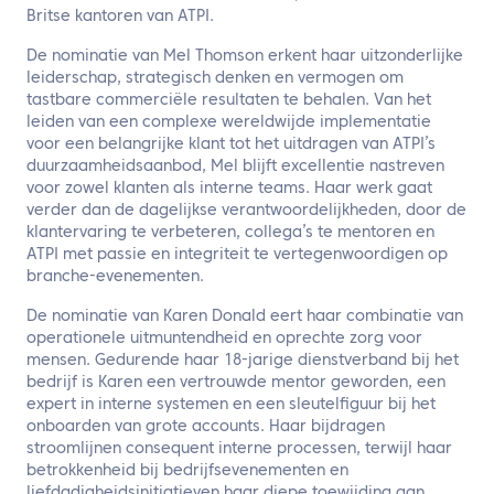
Britse kantoren van ATPI.
De nominatie van Mel Thomson erkent haar uitzonderlijke
leiderschap, strategisch denken en vermogen om
tastbare commerciële resultaten te behalen. Van het
leiden van een complexe wereldwijde implementatie
voor een belangrijke klant tot het uitdragen van ATPI’s
duurzaamheidsaanbod, Mel blijft excellentie nastreven
voor zowel klanten als interne teams. Haar werk gaat
verder dan de dagelijkse verantwoordelijkheden, door de
klantervaring te verbeteren, collega’s te mentoren en
ATPI met passie en integriteit te vertegenwoordigen op
branche-evenementen.
De nominatie van Karen Donald eert haar combinatie van
operationele uitmuntendheid en oprechte zorg voor
mensen. Gedurende haar 18-jarige dienstverband bij het
bedrijf is Karen een vertrouwde mentor geworden, een
expert in interne systemen en een sleutelfiguur bij het
onboarden van grote accounts. Haar bijdragen
stroomlijnen consequent interne processen, terwijl haar
betrokkenheid bij bedrijfsevenementen en
liefdadigheidsinitiatieven haar diepe toewijding aan