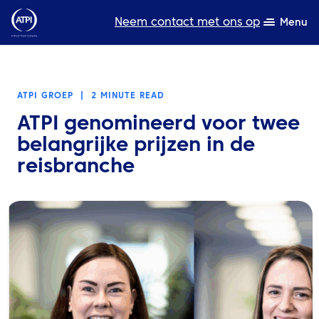
Neem contact met ons op
Menu
Deskundigheid
ATPI GROEP
|
2 MINUTE READ
Bronnen
ATPI genomineerd voor twee
Over ons
belangrijke prijzen in de
reisbranche
Producten
Duurzaamheid
TravelHub Login
Zoeken