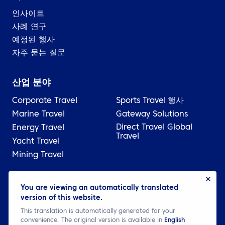
인사이트
사례 연구
예정된 행사
자주 묻는 질문
산업 분야
Corporate Travel
Sports Travel
행사
Marine Travel
Gateway Solutions
Direct Travel Global
Energy Travel
Travel
Yacht Travel
Mining Travel
© 2026 ATPI
You are viewing an automatically translated
version of this website.
법률
개인정보처리방침
Cookie settings
This translation is automatically generated for your
convenience. The original version is available in
English