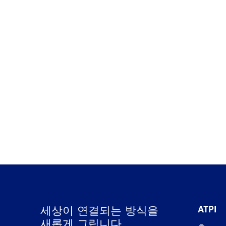
뉴스
필요
ATPI 베네룩스, 스키폴 공항의 더
베이스(The Base)로 이전
ATPI
세상이 연결되는 방식을
새롭게 그립니다