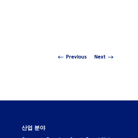
사이트
인사이트
행 관리 기술 완벽 가이드: 모바
ATPI 
 액세스, 실시간 가시성 및 데이
쌓기 좋은
 분석
유
Previous
Next
산업 분야