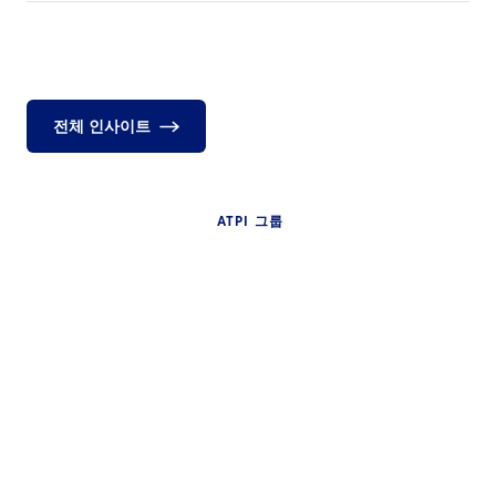
전체 인사이트
ATPI 그룹
뉴스
ATPI 베네룩스, 스키폴 공항
의 더 베이스(The Base)로
2026 항공 산업
이전
출장