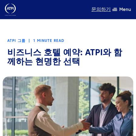
문의하기
Menu
전문성
ATPI 그룹
|
1 MINUTE READ
제품
비즈니스 호텔 예약: ATPI와 함
께하는 현명한 선택
자원
회사 소개
지속가능성
TravelHub Login
검색