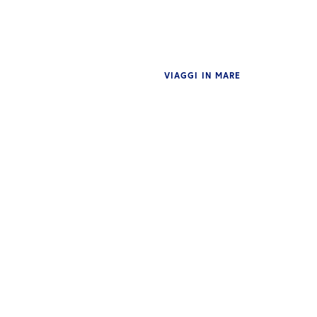
VIAGGI IN MARE
APPROFONDIMENTI
AP
A bordo di Pioneering Spirit:
In
uno sguardo ravvicinato al
Me
mondo dietro la gestione di
il
equipaggi complessi
co