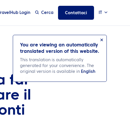
TravelHub Login
Cerca
IT
Contattaci
You are viewing an automatically
translated version of this website.
This translation is automatically
generated for your convenience. The
original version is available in
English
a far
re il
onti
a