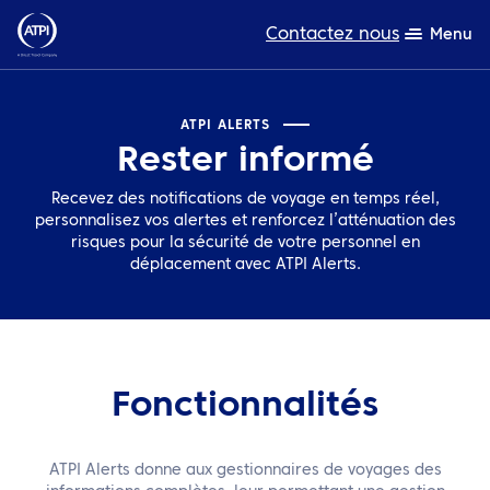
Contactez nous
Menu
L’expertise
ATPI ALERTS
Rester informé
Ressources
Recevez des notifications de voyage en temps réel,
A propos de nous
personnalisez vos alertes et renforcez l’atténuation des
risques pour la sécurité de votre personnel en
déplacement avec ATPI Alerts.
Produits
Développement durable
TravelHub Login
Fonctionnalités
Rechercher
ATPI Alerts donne aux gestionnaires de voyages des