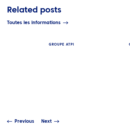
Related posts
Toutes les informations
GROUPE ATPI
PERSPECTIVES
Le guide compl
technologie de
ACTUALITÉS
des voyages : 
ATPI Benelux déménage à
mobile, visibili
The Base à l’aéroport de
réel & analyse
Schiphol
données
Previous
Next