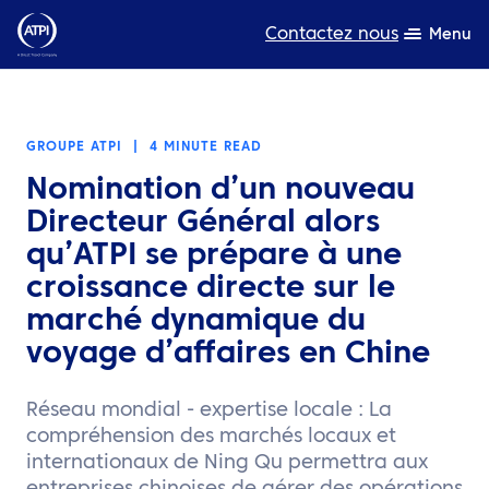
Contactez nous
Menu
L’expertise
GROUPE ATPI
|
4 MINUTE READ
Ressources
Nomination d’un nouveau
A propos de nous
Directeur Général alors
qu’ATPI se prépare à une
Produits
croissance directe sur le
marché dynamique du
Développement durable
voyage d’affaires en Chine
TravelHub Login
Réseau mondial - expertise locale : La
Rechercher
compréhension des marchés locaux et
internationaux de Ning Qu permettra aux