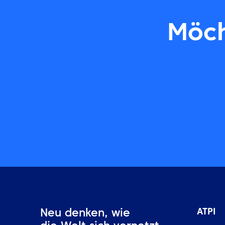
Möch
ATPI
Neu denken, wie