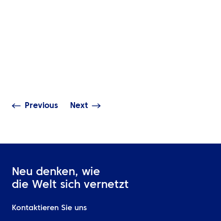
EINBLICKE
EINBLICKE
Was ist Event-
Intelligentere
Reisemanagem
Geschäftsreisen beginnen
warum benötig
mit besseren
Firmenveranst
Entscheidungen
dieses?
Previous
Next
Neu denken, wie
die Welt sich vernetzt
Kontaktieren Sie uns