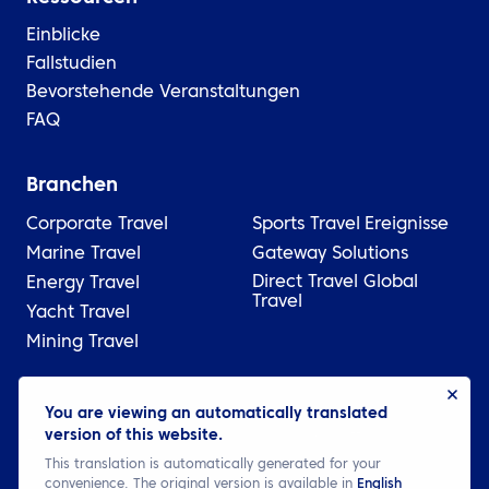
Einblicke
Fallstudien
Bevorstehende Veranstaltungen
FAQ
Branchen
Corporate Travel
Sports Travel
Ereignisse
Marine Travel
Gateway Solutions
Direct Travel Global
Energy Travel
Travel
Yacht Travel
Mining Travel
© 2026 ATPI
You are viewing an automatically translated
version of this website.
Legal
Datenschutzbestimmungen
Cookie settings
This translation is automatically generated for your
convenience. The original version is available in
English