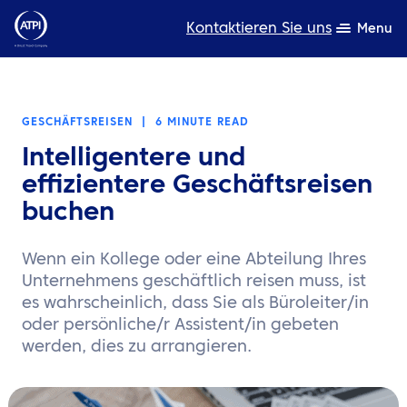
Kontaktieren Sie uns
Menu
Fachwissen
GESCHÄFTSREISEN
|
6 MINUTE READ
Produkte
Intelligentere und
Ressourcen
effizientere Geschäftsreisen
buchen
Über uns
Wenn ein Kollege oder eine Abteilung Ihres
Nachhaltigkeit
Unternehmens geschäftlich reisen muss, ist
es wahrscheinlich, dass Sie als Büroleiter/in
TravelHub Login
oder persönliche/r Assistent/in gebeten
werden, dies zu arrangieren.
Suche