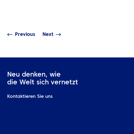
Energy Travel-Daten sind
Nachhaltigkeit
Business Intelligence:
im gesamten N
Nutzen Sie sie effektiv?
Osten in Taten
Previous
Next
Neu denken, wie
die Welt sich vernetzt
Kontaktieren Sie uns