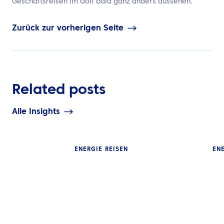
Geschäftsreisen im Golf bald ganz anders aussehen.
Zurück zur vorherigen Seite
Related posts
Alle Insights
ENERGIE REISEN
ENE
EINBLICKE
EINBLICKE