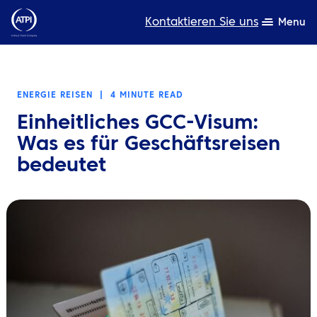
Kontaktieren Sie uns
Menu
Fachwissen
ENERGIE REISEN
|
4 MINUTE READ
Produkte
Einheitliches GCC-Visum:
Ressourcen
Was es für Geschäftsreisen
bedeutet
Über uns
Nachhaltigkeit
TravelHub Login
Suche