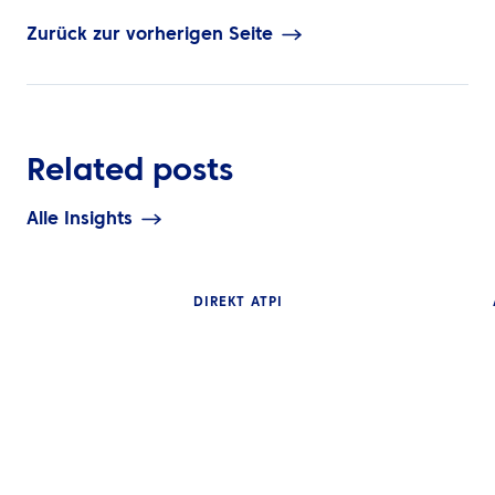
Zurück zur vorherigen Seite
Related posts
Alle Insights
DIREKT ATPI
EINBLICKE
NEUIGKEITEN
Das Spiel verändern: Von
Nikki Regan von 