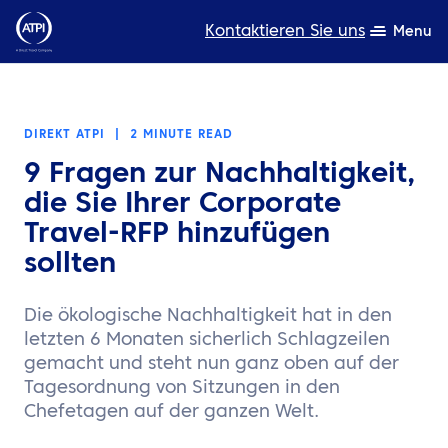
Kontaktieren Sie uns
Menu
Fachwissen
DIREKT ATPI
|
2 MINUTE READ
Produkte
9 Fragen zur Nachhaltigkeit,
Ressourcen
die Sie Ihrer Corporate
Travel-RFP hinzufügen
Über uns
sollten
Nachhaltigkeit
Die ökologische Nachhaltigkeit hat in den
TravelHub Login
letzten 6 Monaten sicherlich Schlagzeilen
gemacht und steht nun ganz oben auf der
Suche
Tagesordnung von Sitzungen in den
Chefetagen auf der ganzen Welt.