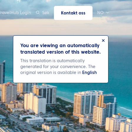
TravelHub Login
Søk
NO
Kontakt oss
You are viewing an automatically
translated version of this website.
This translation is automatically
generated for your convenience. The
original version is available in
English