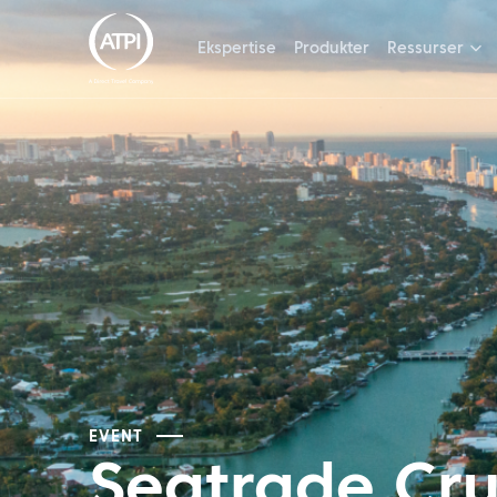
Ekspertise
Produkter
Ressurser
EVENT
Seatrade Cru