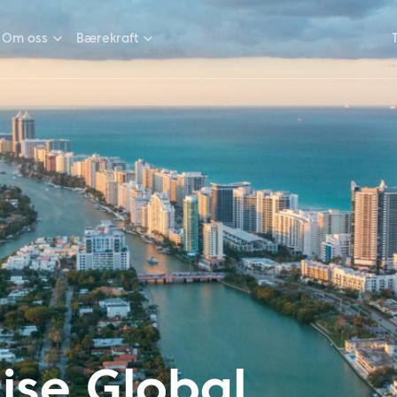
Om oss
Bærekraft
ise Global