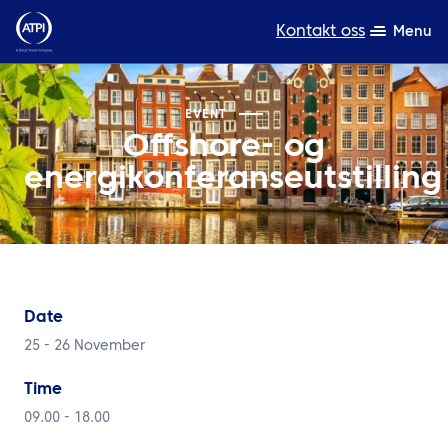
Kontakt oss
Menu
Ekspertise
EVENT
Offshore- og
Produkter
energikonferanseutstilling
Ressurser
Om oss
Bærekraft
Date
TravelHub Login
25 - 26 November
Søk
Time
09.00 - 18.00