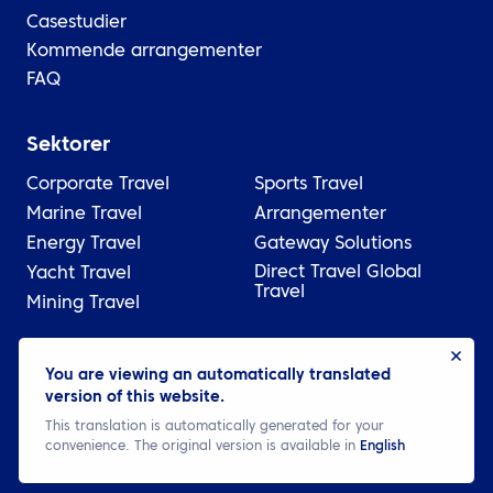
Casestudier
Kommende arrangementer
FAQ
Sektorer
Corporate Travel
Sports Travel
Marine Travel
Arrangementer
Energy Travel
Gateway Solutions
Direct Travel Global
Yacht Travel
Travel
Mining Travel
© 2026 ATPI
You are viewing an automatically translated
version of this website.
Juridisk
Personvernerklæring
Cookie settings
This translation is automatically generated for your
convenience. The original version is available in
English