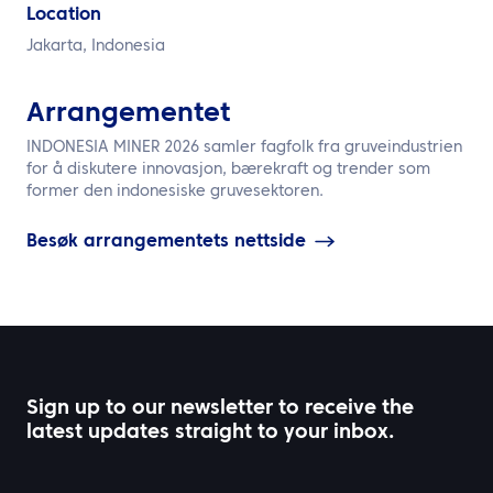
NO
Location
Jakarta, Indonesia
Kontakt oss
Arrangementet
INDONESIA MINER 2026 samler fagfolk fra gruveindustrien
for å diskutere innovasjon, bærekraft og trender som
former den indonesiske gruvesektoren.
Besøk arrangementets nettside
Sign up to our newsletter to receive the
latest updates straight to your inbox.