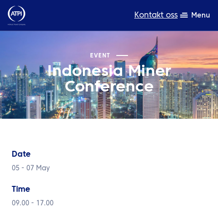
Kontakt oss
Menu
Ekspertise
EVENT
Indonesia Miner
Produkter
Conference
Ressurser
Om oss
Bærekraft
Date
TravelHub Login
05 - 07 May
Søk
Time
09.00 - 17.00