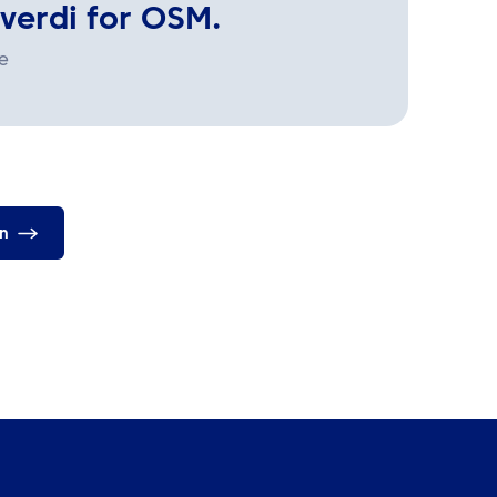
verdi for OSM.
e
en