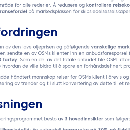
mråde for alle rederier. Å redusere og
kontrollere reisek
ransefordel
på markedsplassen for skipsledelsesselskap
fordringen
nn av den lave oljeprisen og påfølgende
vanskelige mark
per, sendte en av OSMs klienter inn en anbudsforespørse
0 fartøy
. Som en del av det totale anbudet ble OSM utfordr
e hvordan de ville bidra til å spare en forhåndsdefinert p
adde håndtert mannskap reiser for OSMs klient i årevis o
isering av trender og til slutt konvertering av dette til et
sningen
paringsprogrammet besto av
3 hovedinnsikter
som følger