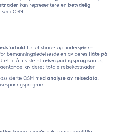
ostnader
kan representere en
betydelig
er som OSM.
edsforhold
for offshore- og undersjøiske
l for bemanningsledelsesdelen av deres
flåte på
et til å utvikle et
reisesparingsprogram
og
rosentandel av deres totale reisekostnader.
g assisterte OSM med
analyse av reisedata
,
 reisesparingsprogram.
: