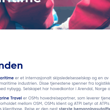
nden
ritime
er et internasjonalt skipsledelsesselskap og en a
 maritime industrien. Disse tjenestene spenner fra logistikkst
med nybygg. Selskapet har hovedkontor i Arendal, Norge o
arine Travel
er OSMs hovedreisepartner, som leverer tjenes
forholdet mellom OSM, OSMs klient og ATPI betyr at ATPIs y
s klientbase. Reise er den nest
største bemanningsutgifte