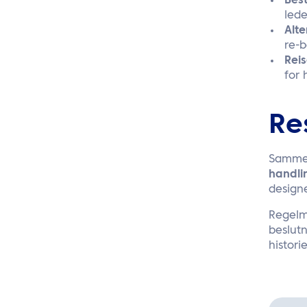
Best
lede
Alte
re-b
Reis
for
Re
Sammen
handli
designe
Regelm
beslutn
histor