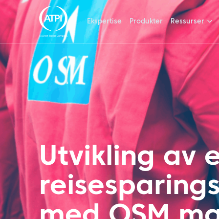
Ekspertise
Produkter
Ressurser
Utvikling av e
reisesparin
med OSM ma