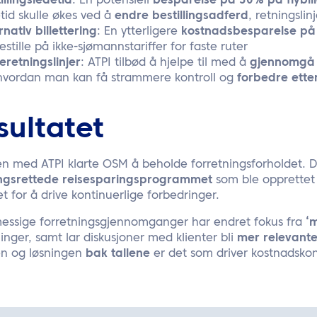
illingsledetid
: En potensiell
besparelse på 30% på flybill
tid skulle økes ved å
endre bestillingsadferd
, retningsli
rnativ billettering
: En ytterligere
kostnadsbesparelse p
estille på ikke-sjømannstariffer for faste ruter
eretningslinjer
: ATPI tilbød å hjelpe til med å
gjennomgå r
 hvordan man kan få strammere kontroll og
forbedre ette
sultatet
 med ATPI klarte OSM å beholde forretningsforholdet. De
ngsrettede reisesparingsprogrammet
som ble opprettet 
t for å drive kontinuerlige forbedringer.
essige forretningsgjennomganger har endret fokus fra
‘m
inger, samt lar diskusjoner med klienter bli
mer relevant
ien og løsningen
bak tallene
er det som driver kostnadskontr