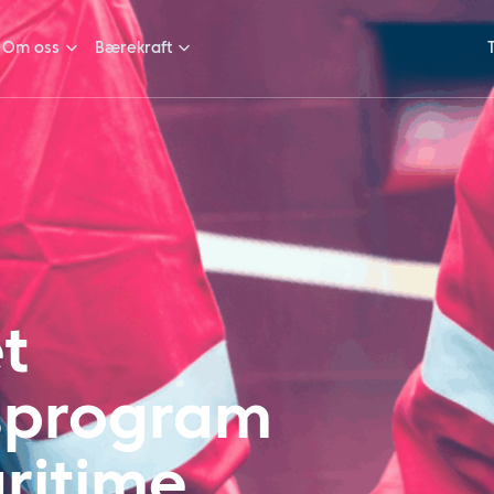
Om oss
Bærekraft
t
gsprogram
ritime