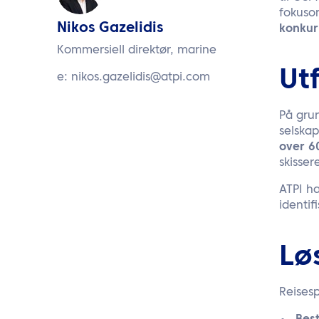
fokuso
Nikos Gazelidis
konkur
Kommersiell direktør, marine
Ut
e:
nikos.gazelidis@atpi.com
På gru
selska
over 6
skisser
ATPI h
identif
Lø
Reises