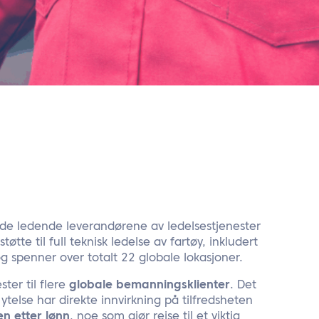
v de ledende leverandørene av ledelsestjenester
øtte til full teknisk ledelse av fartøy, inkludert
g spenner over totalt 22 globale lokasjoner.
ter til flere
globale bemanningsklienter
. Det
telse har direkte innvirkning på tilfredsheten
n etter lønn
, noe som gjør reise til et viktig