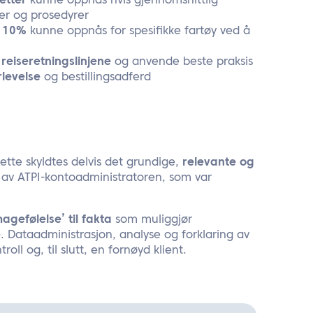
etter
kunne oppnås hvis gjennomsnittlig
njer og prosedyrer
å 10%
kunne oppnås for spesifikke fartøy ved å
eiseretningslinjene
og anvende beste praksis
rlevelse
og bestillingsadferd
tte skyldtes delvis det grundige,
relevante og
av ATPI-kontoadministratoren, som var
agefølelse’ til fakta
som muliggjør
e
. Dataadministrasjon, analyse og forklaring av
oll og, til slutt, en fornøyd klient.