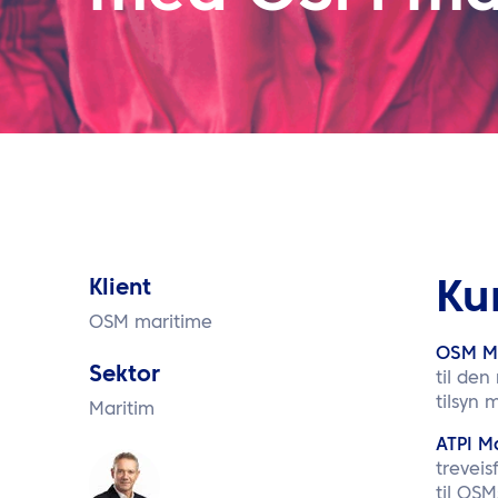
Klient
Ku
OSM maritime
OSM Ma
Sektor
til den
tilsyn 
Maritim
ATPI M
treveis
til OSM