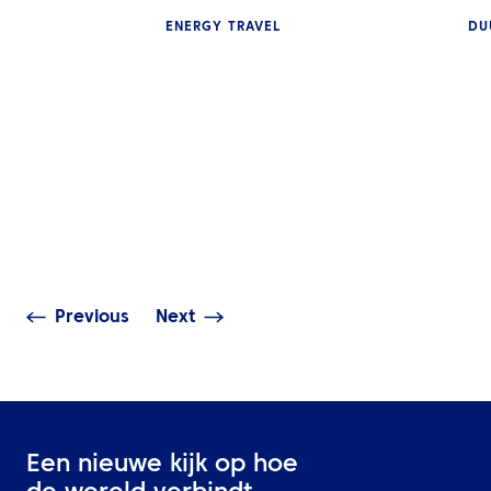
ENERGY TRAVEL
DU
INZICHTEN
INZICHTEN
Energy Travel Data is
Duurzaamheids
Business Intelligence:
omzetten in act
Gebruikt u het effectief?
Midden-Oosten
Previous
Next
Een nieuwe kijk op hoe