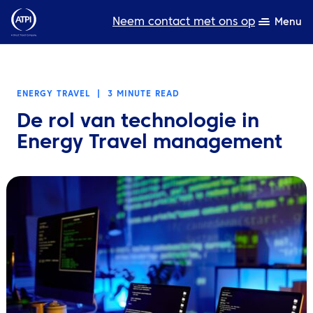
Neem contact met ons op
Menu
Deskundigheid
ENERGY TRAVEL
|
3 MINUTE READ
Bronnen
De rol van technologie in
Over ons
Energy Travel management
Producten
Duurzaamheid
TravelHub Login
Zoeken