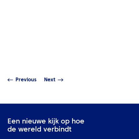
INZICHTEN
Hotels boeken zonder
Podcast – Reisb
gedoe? Laat dat maar
events, hoe kan
aan ATPI over.
verduurzamen
Previous
Next
Een nieuwe kijk op hoe
de wereld verbindt