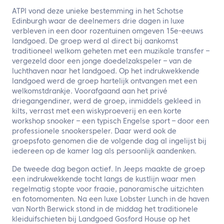
ATPI vond deze unieke bestemming in het Schotse
Edinburgh waar de deelnemers drie dagen in luxe
verbleven in een door rozentuinen omgeven 15e-eeuws
landgoed. De groep werd al direct bij aankomst
traditioneel welkom geheten met een muzikale transfer –
vergezeld door een jonge doedelzakspeler – van de
luchthaven naar het landgoed. Op het indrukwekkende
landgoed werd de groep hartelijk ontvangen met een
welkomstdrankje. Voorafgaand aan het privé
driegangendiner, werd de groep, inmiddels gekleed in
kilts, verrast met een wiskyproeverij en een korte
workshop snooker – een typisch Engelse sport – door een
professionele snookerspeler. Daar werd ook de
groepsfoto genomen die de volgende dag al ingelijst bij
iedereen op de kamer lag als persoonlijk aandenken.
De tweede dag begon actief. In Jeeps maakte de groep
een indrukwekkende tocht langs de kustlijn waar men
regelmatig stopte voor fraaie, panoramische uitzichten
en fotomomenten. Na een luxe Lobster Lunch in de haven
van North Berwick stond in de middag het traditionele
kleiduifschieten bij Landgoed Gosford House op het