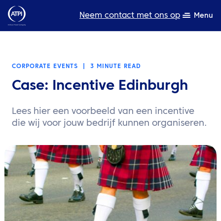
Neem contact met ons op
Menu
Deskundigheid
CORPORATE EVENTS
|
3 MINUTE READ
Bronnen
Case: Incentive Edinburgh
Over ons
Lees hier een voorbeeld van een incentive
Producten
die wij voor jouw bedrijf kunnen organiseren.
Duurzaamheid
TravelHub Login
Zoeken