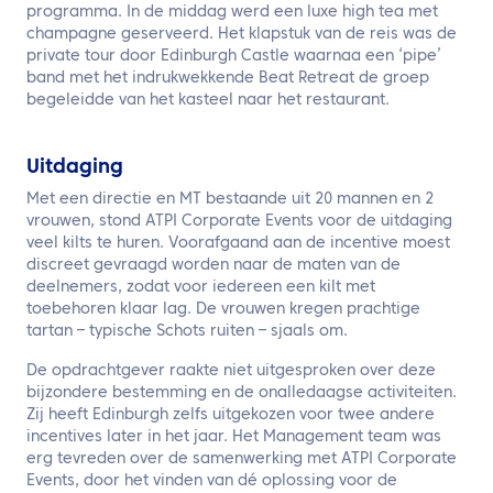
programma. In de middag werd een luxe high tea met
champagne geserveerd. Het klapstuk van de reis was de
private tour door Edinburgh Castle waarnaa een ‘pipe’
band met het indrukwekkende Beat Retreat de groep
begeleidde van het kasteel naar het restaurant.
Uitdaging
Met een directie en MT bestaande uit 20 mannen en 2
vrouwen, stond ATPI Corporate Events voor de uitdaging
veel kilts te huren. Voorafgaand aan de incentive moest
discreet gevraagd worden naar de maten van de
deelnemers, zodat voor iedereen een kilt met
toebehoren klaar lag. De vrouwen kregen prachtige
tartan – typische Schots ruiten – sjaals om.
De opdrachtgever raakte niet uitgesproken over deze
bijzondere bestemming en de onalledaagse activiteiten.
Zij heeft Edinburgh zelfs uitgekozen voor twee andere
incentives later in het jaar. Het Management team was
erg tevreden over de samenwerking met ATPI Corporate
Events, door het vinden van dé oplossing voor de