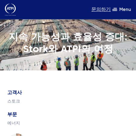
문의하기
Menu
전문성
지속 가능성과 효율성 증대:
제품
Stork와 ATPI의 여정
자원
회사 소개
지속가능성
고객사
스토크
TravelHub Login
부문
검색
에너지