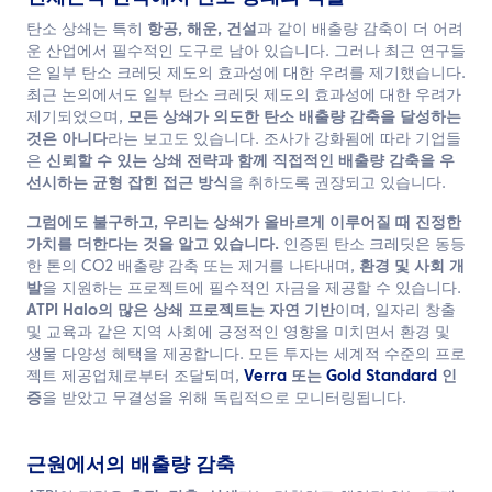
탄소 상쇄는 특히
항공, 해운, 건설
과 같이 배출량 감축이 더 어려
운 산업에서 필수적인 도구로 남아 있습니다. 그러나 최근 연구들
은 일부 탄소 크레딧 제도의 효과성에 대한 우려를 제기했습니다.
최근 논의에서도 일부 탄소 크레딧 제도의 효과성에 대한 우려가
제기되었으며,
모든 상쇄가 의도한 탄소 배출량 감축을 달성하는
것은 아니다
라는 보고도 있습니다. 조사가 강화됨에 따라 기업들
은
신뢰할 수 있는 상쇄 전략과 함께 직접적인 배출량 감축을 우
선시하는 균형 잡힌 접근 방식
을 취하도록 권장되고 있습니다.
그럼에도 불구하고, 우리는 상쇄가 올바르게 이루어질 때 진정한
가치를 더한다는 것을 알고 있습니다.
인증된 탄소 크레딧은 동등
한 톤의 CO2 배출량 감축 또는 제거를 나타내며,
환경 및 사회 개
발
을 지원하는 프로젝트에 필수적인 자금을 제공할 수 있습니다.
ATPI Halo의 많은 상쇄 프로젝트는 자연 기반
이며, 일자리 창출
및 교육과 같은 지역 사회에 긍정적인 영향을 미치면서 환경 및
생물 다양성 혜택을 제공합니다. 모든 투자는 세계적 수준의 프로
젝트 제공업체로부터 조달되며,
Verra
또는
Gold Standard
인
증
을 받았고 무결성을 위해 독립적으로 모니터링됩니다.
근원에서의 배출량 감축