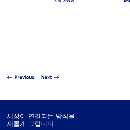
지속 가능성
EN
인사이트
인사이트
더 나은 의사결정에서
중동 전역에서 
시작되는 더 스마트한
대한 포부를 실
비즈니스 출장
전환하기
Previous
Next
세상이 연결되는 방식을
새롭게 그립니다