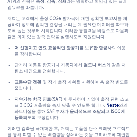
ATPI의 전략은
측정, 감축, 상쇄
라는 명확하고 책임감 있는 프레
임워크를 따릅니다.
저희는 고객에게 출장 CO2e 발자국에 대한 정확한
보고서
를 제
공하여 정보에 입각한 결정을 내리는 데 필요한 데이터를 확보하
도록 돕는 것부터 시작합니다. 이러한 통찰력을 바탕으로 다음과
같은 의미 있는 감축 전략을 실행하도록 지원합니다.
더 신형이고 연료 효율적인 항공기를 보유한 항공사
의 이용
을 장려합니다.
단거리 이동을 항공기나 자동차에서
철도나 버스
와 같은 저
탄소 대안으로 전환합니다.
교통수단 전환
및 장기 출장 계획을 지원하여 총 출장 빈도를
줄입니다.
지속가능 항공 연료(SAF)
에 투자하여 기업이 출장 관련 스코
프 3 CO2 배출량을 즉시 낮출 수 있도록 합니다.
Neste
와의
파트너십을 통해 SAF 투자가
윤리적으로 조달되고 ISCC에
등록
되도록 보장합니다.
이러한 감축을 극대화한 후, 저희는 고품질 탄소 크레딧 프로젝트
를 통해 피할 수 없는 배출량을 상쇄하는 것을 고려하도록 제안합