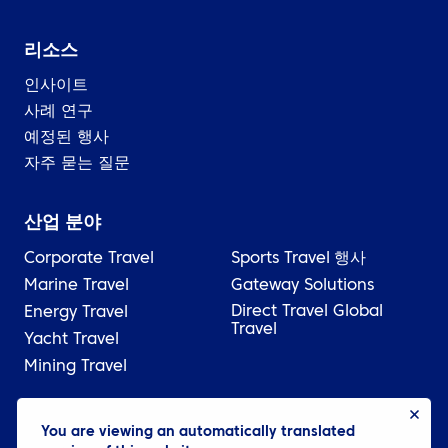
리소스
인사이트
사례 연구
예정된 행사
자주 묻는 질문
산업 분야
Corporate Travel
Sports Travel
행사
Marine Travel
Gateway Solutions
Direct Travel Global
Energy Travel
Travel
Yacht Travel
Mining Travel
© 2026 ATPI
You are viewing an automatically translated