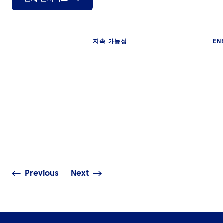
지속 가능성
EN
인사이트
인사이트
중동 전역에서 
더 나은 의사결정에서 시작되
대한 포부를 실
는 더 스마트한 비즈니스 출장
기
Previous
Next