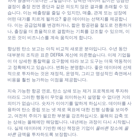
하게 행동
하기보다는 그렇습니다. 강력한 데이터 없이는 성급한
결정이 출장 전면 중단과 같은 의도치 않은 결과를 초래할 수 있
습니다. 이는 배출량을 줄일 수 있지만, 매출, 관계 또는 성장에
어떤 대가를 치르게 될까요? 좋은 데이터는 선택지를 제공합니
다. 이는 공급업체를 변경하거나, 짧은 항공편을 철도로 전환하거
나, 출장을 더 효율적으로 결합하는 기회를 강조할 수 있으며, 이
모든 것이 비즈니스를 계속 움직이게 합니다.
향상된 탄소 보고는 아직 비교적 새로운 분야입니다. 수년 동안
대부분의 조직은 표준 DEFRA 계산에 의존했습니다. 이제 기업들
이 더 상세한 통찰력을 요구함에 따라 보고 도구는 더욱 역동적이
고 정확해지고 있습니다. 변화는 분명합니다. 좋은 데이터에 선제
적으로 투자하는 것은 재정적, 운영적, 그리고 명성적인 측면에서
비용을 훨씬 능가하는 이점을 제공합니다.
지속 가능한 항공 연료, 탄소 상쇄 또는 제거 프로젝트에 투자하
더라도 그러한 행동이 무엇을 의미하는지 설명할 수 없다면 거의
의미가 없습니다. 숫자가 이야기를 말하게 하십시오. 데이터를 사
용하여 탄소 중립 또는 넷 제로 목표에 대한 진행 상황을 보여주
고, 여전히 주의가 필요한 부분을 강조하십시오. 올해의 감축 또
는 상쇄는 올해에만 해당됩니다. 내년에는 과정이 다시 시작됩니
다. 실제 데이터에 기반한 예산 책정은 기업이
올바른
장소에
올
바른
금액을 투자하도록 보장합니다.