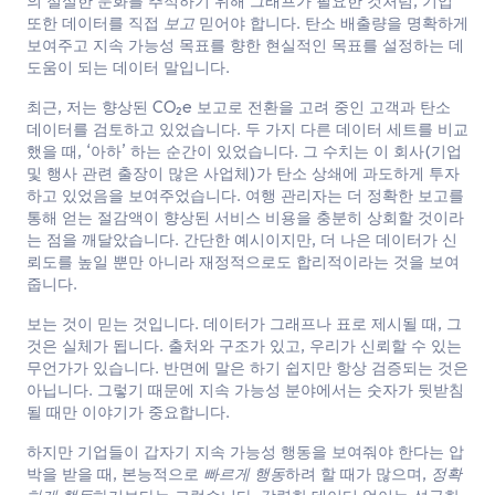
의 절실한 둔화를 추적하기 위해 그래프가 필요한 것처럼, 기업
한국어
또한 데이터를 직접
보고
믿어야 합니다. 탄소 배출량을 명확하게
보여주고 지속 가능성 목표를 향한 현실적인 목표를 설정하는 데
도움이 되는 데이터 말입니다.
문의하기
최근, 저는 향상된 CO₂e 보고로 전환을 고려 중인 고객과 탄소
데이터를 검토하고 있었습니다. 두 가지 다른 데이터 세트를 비교
했을 때, ‘아하’ 하는 순간이 있었습니다. 그 수치는 이 회사(기업
및 행사 관련 출장이 많은 사업체)가 탄소 상쇄에 과도하게 투자
하고 있었음을 보여주었습니다. 여행 관리자는 더 정확한 보고를
통해 얻는 절감액이 향상된 서비스 비용을 충분히 상회할 것이라
는 점을 깨달았습니다. 간단한 예시이지만, 더 나은 데이터가 신
뢰도를 높일 뿐만 아니라 재정적으로도 합리적이라는 것을 보여
줍니다.
보는 것이 믿는 것입니다. 데이터가 그래프나 표로 제시될 때, 그
것은 실체가 됩니다. 출처와 구조가 있고, 우리가 신뢰할 수 있는
무언가가 있습니다. 반면에 말은 하기 쉽지만 항상 검증되는 것은
아닙니다. 그렇기 때문에 지속 가능성 분야에서는 숫자가 뒷받침
될 때만 이야기가 중요합니다.
하지만 기업들이 갑자기 지속 가능성 행동을 보여줘야 한다는 압
박을 받을 때, 본능적으로
빠르게 행동
하려 할 때가 많으며,
정확