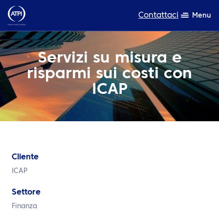
Contattaci
Menu
Competenza
Servizi su misura e
risparmi sui costi con
Prodotti
ICAP
Risorse
Chi siamo
Sostenibilità
Cliente
TravelHub Login
ICAP
Cerca
Settore
Finanza