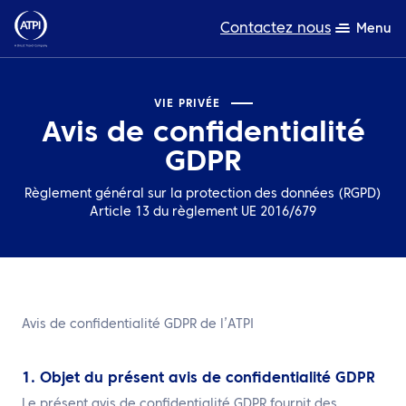
Contactez nous
Menu
L’expertise
VIE PRIVÉE
Avis de confidentialité
Ressources
GDPR
A propos de nous
Règlement général sur la protection des données (RGPD)
Article 13 du règlement UE 2016/679
Produits
Développement durable
TravelHub Login
Avis de confidentialité GDPR de l’ATPI
Rechercher
1. Objet du présent avis de confidentialité GDPR
Le présent avis de confidentialité GDPR fournit des