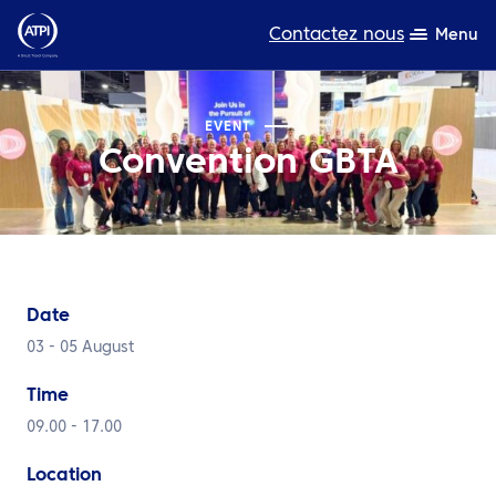
Contactez nous
Menu
L’expertise
EVENT
Convention GBTA
Ressources
A propos de nous
Produits
Date
Développement durable
03 - 05 August
TravelHub Login
Time
Rechercher
09.00 - 17.00
Location