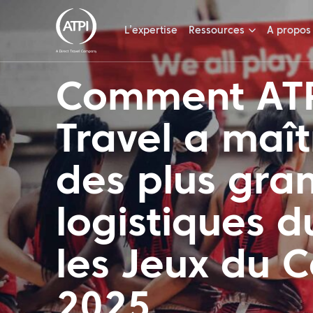
L’expertise
Ressources
A propos
Comment ATP
Travel a maît
des plus gran
logistiques 
les Jeux du 
2025