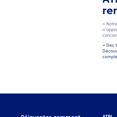
AT
re
« Notre
n’appa
concent
« Des 
Découv
comple