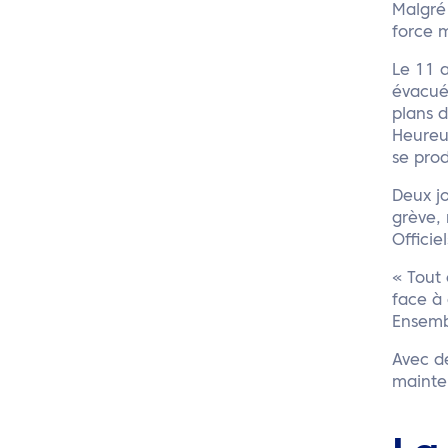
Malgré 
force m
Le 11 
évacué
plans d
Heureu
se prod
Deux jo
grève, 
Officie
« Tout 
face à 
Ensembl
Avec de
mainte