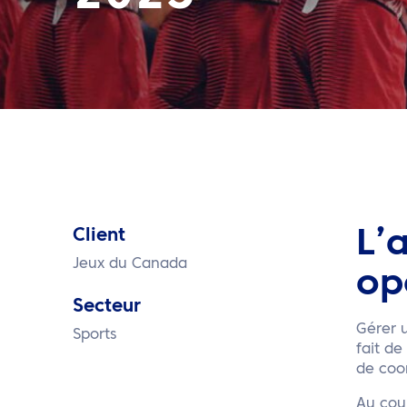
Client
L’
Jeux du Canada
op
Secteur
Gérer 
Sports
fait de
de coo
Au cour