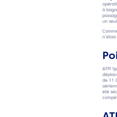
opérat
à bagag
passage
un seul
Comme 
n’étais
Po
ATPI Sp
déplace
de 11 
aérienn
été séc
compét