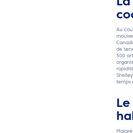
La
co
Au cour
mouveme
Canada,
de ser
500 art
organis
rapidit
Shelley
temps e
Le
ha
Malgré