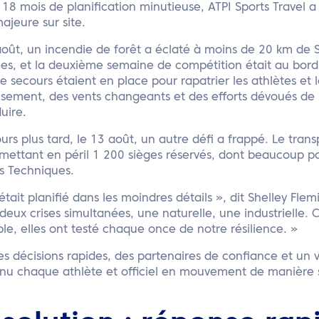
18 mois de planification minutieuse, ATPI Sports Travel a
ajeure sur site.
août, un incendie de forêt a éclaté à moins de 20 km de 
es, et la deuxième semaine de compétition était au bord
e secours étaient en place pour rapatrier les athlètes et
sement, des vents changeants et des efforts dévoués de l
uire.
urs plus tard, le 13 août, un autre défi a frappé. Le tr
mettant en péril 1 200 sièges réservés, dont beaucoup po
ls Techniques.
était planifié dans les moindres détails », dit Shelley Fle
deux crises simultanées, une naturelle, une industrielle. 
e, elles ont testé chaque once de notre résilience. »
s décisions rapides, des partenaires de confiance et un vé
nu chaque athlète et officiel en mouvement de manière sé