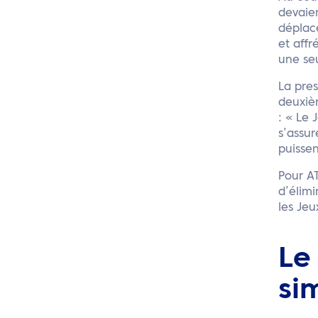
devaien
déplac
et affr
une seu
La pres
deuxièm
: « Le 
s’assur
puisse
Pour AT
d’élimi
les Je
Le
si