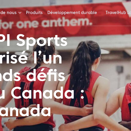
 de nous
Produits
Développement durable
TravelHub L
I Sports
risé l’un
ds défis
du Canada :
Canada