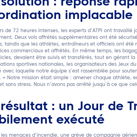
 solution : réponse rap
ordination implacable
s de 72 heures intenses, les experts d’ATPI ont travaillé j
nt. Deux vols affrétés supplémentaires ont été sécurisés
 tandis que les athlètes, entraîneurs et officiels ont été 
vices commerciaux et affrétés. En même temps, les bagag
icles, devaient être suivis et transférés, tout en gérant 
ations sportives nationales, les organisateurs des Jeux 
é avec laquelle notre équipe s’est rassemblée pour soutenir
. « Notre mission était simple : amener chaque athlète, ent
t sans stress. Nous n’avons pas arrêté jusqu’à ce que cel
 résultat : un Jour de T
bilement exécuté
 les menaces d’incendie, une grève de compagnie aérienn