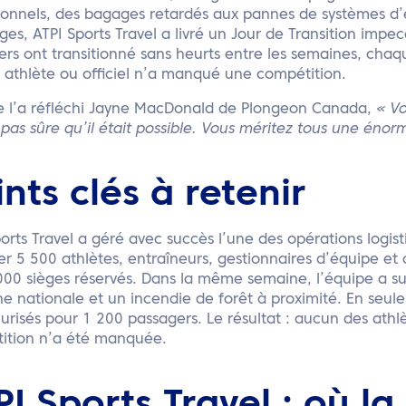
ionnels, des bagages retardés aux pannes de systèmes d’
es, ATPI Sports Travel a livré un Jour de Transition imp
rs ont transitionné sans heurts entre les semaines, chaq
 athlète ou officiel n’a manqué une compétition.
l’a réfléchi Jayne MacDonald de Plongeon Canada,
« Vo
 pas sûre qu’il était possible. Vous méritez tous une éno
ints clés à retenir
orts Travel a géré avec succès l’une des opérations logis
r 5 500 athlètes, entraîneurs, gestionnaires d’équipe et o
000 sièges réservés. Dans la même semaine, l’équipe a s
e nationale et un incendie de forêt à proximité. En seul
urisés pour 1 200 passagers. Le résultat : aucun des athl
ition n’a été manquée.