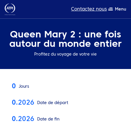
Contactez nous
Menu
L’expertise
Queen Mary 2 : une fois
autour du monde entier
Ressources
Profitez du voyage de votre vie
A propos de nous
Produits
Développement durable
0
Jours
TravelHub Login
0
.2026
Date de départ
Rechercher
0
.2026
Date de fin